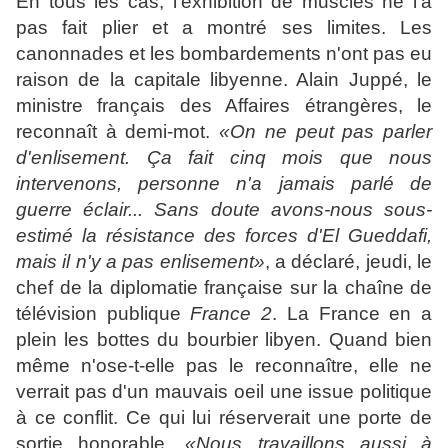
En tous les cas, l'exhibition de muscles ne l'a
pas fait plier et a montré ses limites. Les
canonnades et les bombardements n'ont pas eu
raison de la capitale libyenne. Alain Juppé, le
ministre français des Affaires étrangères, le
reconnaît à demi-mot.
«On ne peut pas parler
d'enlisement. Ça fait cinq mois que nous
intervenons, personne n'a jamais parlé de
guerre éclair... Sans doute avons-nous sous-
estimé la résistance des forces d'El Gueddafi,
mais il n'y a pas enlisement»
, a déclaré, jeudi, le
chef de la diplomatie française sur la chaîne de
télévision publique
France 2
. La France en a
plein les bottes du bourbier libyen. Quand bien
même n'ose-t-elle pas le reconnaître, elle ne
verrait pas d'un mauvais oeil une issue politique
à ce conflit. Ce qui lui réserverait une porte de
sortie honorable.
«Nous travaillons aussi à