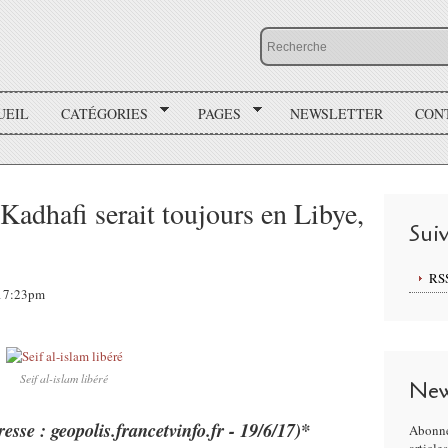
UEIL
CATÉGORIES
PAGES
NEWSLETTER
CON
 Kadhafi serait toujours en Libye,
Sui
RS
, 17:23pm
Seif al-islam libéré
New
resse : geopolis.francetvinfo.fr - 19/6/17)*
Abonne