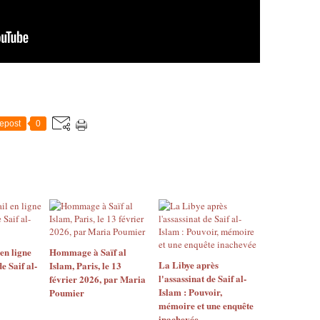
epost
0
 en ligne
Hommage à Saïf al
La Libye après
e Saif al-
Islam, Paris, le 13
l'assassinat de Saif al-
février 2026, par Maria
Islam : Pouvoir,
Poumier
mémoire et une enquête
inachevée