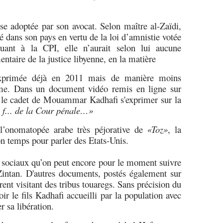
nse adoptée par son avocat. Selon maître al-Zaïdi,
é dans son pays en vertu de la loi d’amnistie votée
ant à la CPI, elle n’aurait selon lui aucune
taire de la justice libyenne, en la matière
exprimée déjà en 2011 mais de manière moins
même. Dans un document vidéo remis en ligne sur
re le cadet de Mouammar Kadhafi s'exprimer sur la
à f... de la Cour pénale…»
s l’onomatopée arabe très péjorative de
«Toz»
, la
n temps pour parler des Etats-Unis.
ux sociaux qu’on peut encore pour le moment suivre
Zintan. D'autres documents, postés également sur
trent visitant des tribus touaregs. Sans précision du
r le fils Kadhafi accueilli par la population avec
 sa libération.