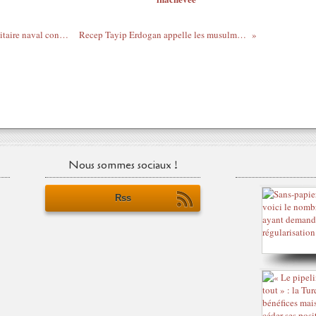
La Chine et l'Iran mènent un exercice militaire naval conjoint dans le détroit d'Ormuz
Recep Tayip Erdogan appelle les musulmans à soutenir le Qatar
Nous sommes sociaux !
Rss