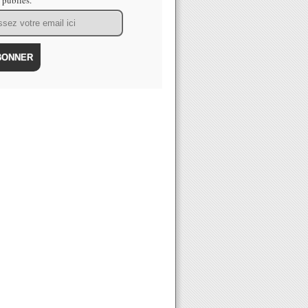
s publiés.