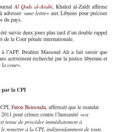
journal
Al Qods al-Arabi
,
Khaled al-Zaïdi affirme
à adresser
«une lettre»
aux Libyens pour préciser
re du pays.
 été suivie deux jours plus tard d’un double rappel
et de la Cour pénale internationale.
 l’AFP, Ibrahim Massoud Ali a fait savoir que
urs activement recherché par la justice libyenne et
 la cour».
 par la CPI
 CPI,
Fatou Bensouda
, affirmait que le mandat
en 2011 pour crimes contre l’humanité
«est
 est tenue de procéder immédiatement à
e le remettre à la CPI, indépendamment de toute