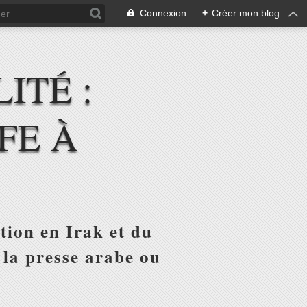
Connexion
+
Créer mon blog
ITÉ :
FE À
tion en Irak et du
 la presse arabe ou