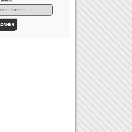
s publiés.