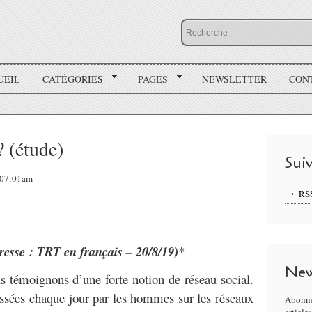
UEIL
CATÉGORIES
PAGES
NEWSLETTER
CON
? (étude)
Sui
, 07:01am
RS
resse : TRT en français – 20/8/19)*
New
 témoignons d’une forte notion de réseau social.
ssées chaque jour par les hommes sur les réseaux
Abonne