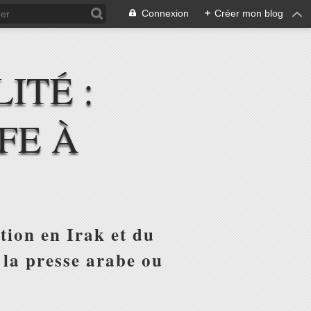
Connexion
+
Créer mon blog
ITÉ :
FE À
tion en Irak et du
 la presse arabe ou