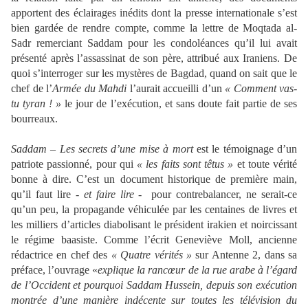
apportent des éclairages inédits dont la presse internationale s’est
bien gardée de rendre compte, comme la lettre de Moqtada al-
Sadr remerciant Saddam pour les condoléances qu’il lui avait
présenté après l’assassinat de son père, attribué aux Iraniens. De
quoi s’interroger sur les mystères de Bagdad, quand on sait que le
chef de l’
Armée du Mahdi
l’aurait accueilli d’un
« Comment vas-
tu tyran ! »
le jour de l’exécution, et sans doute fait partie de ses
bourreaux.
Saddam – Les secrets d’une mise à mort
est le témoignage d’un
patriote passionné, pour qui
« les faits sont têtus »
et toute vérité
bonne à dire. C’est un document historique de première main,
qu’il faut lire -
et faire lire
- pour contrebalancer, ne serait-ce
qu’un peu, la propagande véhiculée par les centaines de livres et
les milliers d’articles diabolisant le président irakien et noircissant
le régime baasiste. Comme l’écrit Geneviève Moll, ancienne
rédactrice en chef des
« Quatre vérités »
sur Antenne 2, dans sa
préface, l’ouvrage «
explique la rancœur de la rue arabe à l’égard
de l’Occident et pourquoi Saddam Hussein, depuis son exécution
montrée d’une manière indécente sur toutes les télévision du