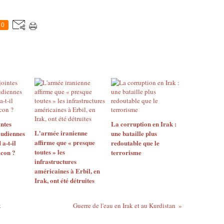
0
ntes
La corruption en Irak :
L'armée iranienne
udiennes
une bataille plus
affirme que « presque
 a-t-il
redoutable que le
toutes » les
icon ?
terrorisme
infrastructures
américaines à Erbil, en
Irak, ont été détruites
k
Guerre de l'eau en Irak et au Kurdistan