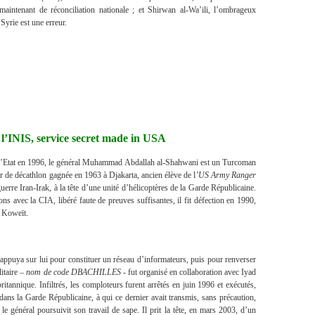
aintenant de réconciliation nationale ; et Shirwan al-Wa’ili, l’ombrageux
Syrie est une erreur.
l’INIS, service secret made in USA
 d’Etat en 1996, le général Muhammad Abdallah al-Shahwani est un Turcoman
’or de décathlon gagnée en 1963 à Djakarta, ancien élève de l
’US Army Ranger
uerre Iran-Irak, à la tête d’une unité d’hélicoptères de la Garde Républicaine.
ns avec la CIA, libéré faute de preuves suffisantes, il fit défection en 1990,
u Koweït.
’appuya sur lui pour constituer un réseau d’informateurs, puis pour renverser
itaire –
nom de code DBACHILLES
- fut organisé en collaboration avec Iyad
itannique. Infiltrés, les comploteurs furent arrêtés en juin 1996 et exécutés,
 dans la Garde Républicaine, à qui ce dernier avait transmis, sans précaution,
le général poursuivit son travail de sape. Il prit la tête, en mars 2003, d’un