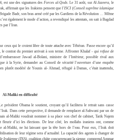
C4, est une des signatures des
Forces al-Qods
. Le 31 août, sur
Al-Jazeera
, le
ak, affirmait que les Irakiens pensent que l’
ISCI
(
Conseil suprême islamique
 la Brigade Badr, son bras armé créé par les Gardiens de la Révolution … Même
c’est également le mode d’action, a revendiqué les attentats, on sait à Bagdad
s par l’Iran.
our ceux qui le croient libre de toute attache avec Téhéran. Passe encore qu’il
 le contrat du premier arrivait à son terme. Affronter Khalaf -
qui refuse de
d’embarrasser Jawad al-Bolani, ministre de l’Intérieur, possible rival aux
gique à la Syrie, demander au Conseil de sécurité l’ouverture d’une enquête
akien plutôt modéré de Younis al- Ahmad, réfugié à Damas, c’était inattendu,
Al-Maliki en difficulté
 président Obama le soutient, croyant qu’il facilitera le retrait sans casse
’Irak. Dans cette perspective, il demande de remplacer al-Sahwani par un de
mais al-Maliki voudrait nommer à sa place son chef de cabinet, Tarik Najem
fleurir d’ici les élections. De leur côté, les mollahs iraniens ont, comme
te al-Maliki, ne lui laissant que la tête hors de l’eau. Pour eux, l’Irak doit
ilisation de leur régime sera d’actualité. La capacité des agents à changer de
le Irakienne (INA),
coalition chiite concurrençant la sienne, comprend Ammar