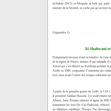
al-Hakim (ISCI) et Moqtada al-Sadr qui parle m
ministre de la Sécurité, ne cache pas qu’accuser la 
(Appendice 1)
Al-Shahwani et 
Pratiquement inconnu avant sa tentative de coup
de la région de Ninive, titulaire d’une médaille d
School
qui s’est illustré au Kurdistan pendant la g
Arrêté en 1989, soupçonné d’entretenir des relatio
trois mois avant l’entrée des troupes irakiennes a
A partir de la première guerre du Golfe, la CIA s
le président Saddam Hussein. Un soulèvement mil
Allaoui, futur Premier ministre et agent du MI6 br
notamment les trois fils d’al-Shahwani, officiers
un téléphone satellitaire Thuraya. Pas découragé, 