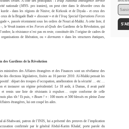
article
ctimes civiles. A côté des principaux : l’
Iraqi National Intelligence Service
rité nationale (
MNS
- pro iranien), on peut citer dans le désordre ceux du
Email
kurde - dans les régions de Ninive, de Kirkouk et de Diyala - et ceux des
t ceux de la Brigade Badr «
dissoute
» et de l’
Iraq Special Operations Forces
de », passée récemment sous les ordres de Nouri al-Maliki. A cette liste, il
–, le
Vevak
iranien et les
Forces al-Qods
des Gardiens de la Révolution, qui
 l’ombre, la résistance n’est pas en reste, constituée dés l’origine de cadres de
 organisations de libération, ou «
dormants
» dans les structures étatiques,
n des Gardiens de la Révolution
es ministères des Affaires étrangères et des Finances sont un révélateur des
he des élections législatives, fixées au 16 janvier 2010. Al-Maliki pensait les
 positif : départ des troupes d’occupation, amélioration de la sécurité … etc …
ion et instaurer un régime présidentiel. Le 18 août, à Damas, il avait parlé
d et remis une liste de résistants à expulser… copie conforme de celle
ois plus tôt ! Et puis, «
Boum !
» : 100 morts et 500 blessés en pleine Zone
faires étrangères, lui ont coupé les ailes.
l al-Shahwani, patron de l’INIS, lui a présenté des preuves de l’implication
 accusation confirmée par le général Abdul-Karim Khalaf, porte parole du