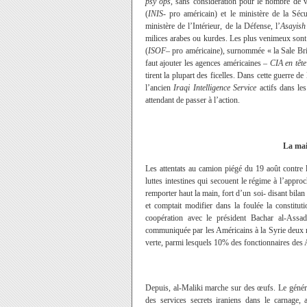
psy ops
, sans considération pour le nombre de vi
(
INIS
- pro américain) et le ministère de la Sécu
ministère de l’Intérieur, de la Défense, l’
Asayish
milices arabes ou kurdes. Les plus venimeux son
(
ISOF
– pro américaine)
,
surnommée « la Sale Briga
faut ajouter les agences américaines –
CIA en tête
tirent la plupart des ficelles. Dans cette guerre de
l’ancien
Iraqi Intelligence Service
actifs dans les
attendant de passer à l’action.
La mai
Les attentats au camion piégé du 19 août contre l
luttes intestines qui secouent le régime à l’approc
remporter haut la main, fort d’un soi- disant bilan
et comptait modifier dans la foulée la constitut
coopération avec le président Bachar al-Assa
communiquée par les Américains à la Syrie deux m
verte, parmi lesquels 10% des fonctionnaires des Af
Depuis, al-Maliki marche sur des œufs. Le généra
des services secrets iraniens dans le carnage,