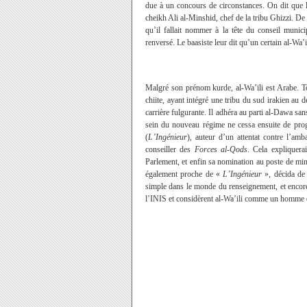
due à un concours de circonstances. On dit que 
cheikh Ali al-Minshid, chef de la tribu Ghizzi. De 
qu’il fallait nommer à la tête du conseil munic
renversé. Le baasiste leur dit qu’un certain al-Wa’i
Malgré son prénom kurde, al-Wa’ili est Arabe. Tou
chiite, ayant intégré une tribu du sud irakien au 
carrière fulgurante. Il adhéra au parti al-Dawa san
sein du nouveau régime ne cessa ensuite de prog
(
L’Ingénieur
), auteur d’un attentat contre l’am
conseiller des
Forces al-Qods
. Cela expliquera
Parlement, et enfin sa nomination au poste de mini
également proche de «
L’Ingénieur
», décida de 
simple dans le monde du renseignement, et encore
l’INIS et considèrent al-Wa’ili comme un homme