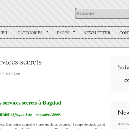
UEIL
CATÉGORIES
PAGES
NEWSLETTER
CON
rvices secrets
Sui
2009, 08:07am
RS
 services secrets à Bagdad
New
unier
(Afrique Asie – novembre 2009)
Abonne
crets. Une bonne quinzaine y crée un climat de terreur à coups de
black ops
et