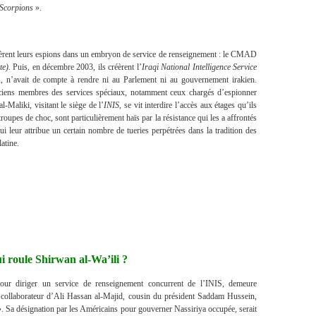
Scorpions
».
pèrent leurs espions dans un embryon de service de renseignement : le CMAD
e).
Puis, en décembre 2003, ils créèrent l’
Iraqi National Intelligence Service
, n’avait de compte à rendre ni au Parlement ni au gouvernement irakien.
ciens membres des services spéciaux, notamment ceux chargés d’espionner
al-Maliki, visitant le siège de l’
INIS
, se vit interdire l’accès aux étages qu’ils
roupes de choc, sont particulièrement haïs par la résistance qui les a affrontés
ui leur attribue un certain nombre de tueries perpétrées dans la tradition des
atine.
i roule Shirwan al-Wa’ili ?
ur diriger un service de renseignement concurrent de l’INIS, demeure
he collaborateur d’Ali Hassan al-Majid, cousin du président Saddam Hussein,
». Sa désignation par les Américains pour gouverner Nassiriya occupée, serait