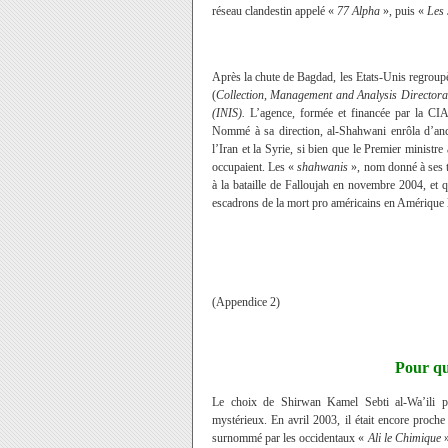
réseau clandestin appelé «
77 Alpha
», puis «
Les 
Après la chute de Bagdad, les Etats-Unis regrou
(
Collection, Management and Analysis Directorat
(INIS).
L’agence
,
formée et financée par la CIA
Nommé à sa direction, al-Shahwani enrôla d’an
l’Iran et la Syrie, si bien que le Premier ministre 
occupaient. Les «
shahwanis
», nom donné à ses t
à la bataille de Falloujah en novembre 2004, et q
escadrons de la mort pro américains en Amérique l
(Appendice 2)
Pour qu
Le choix de Shirwan Kamel Sebti al-Wa’ili po
mystérieux. En avril 2003, il était encore proc
surnommé par les occidentaux «
Ali le Chimique