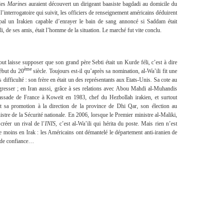
les
Marines
auraient découvert un dirigeant baasiste bagdadi au domicile du
l’interrogatoire qui suivit, les officiers de renseignement américains déduirent
ipal un Irakien capable d’enrayer le bain de sang annoncé si Saddam était
li, de ses amis, était l’homme de la situation. Le marché fut vite conclu.
t laisse supposer que son grand père Sebti était un Kurde féli, c’est à dire
ème
début du 20
siècle. Toujours est-il qu’après sa nomination, al-Wa’ili fit une
s difficulté : son frère en était un des représentants aux Etats-Unis. Sa cote au
resser ; en Iran aussi, grâce à ses relations avec Abou Mahdi al-Muhandis
bassade de France à Koweït en 1983, chef du Hezbollah irakien, et surtout
it sa promotion à la direction de la province de Dhi Qar, son élection au
stre de la Sécurité nationale. En 2006, lorsque le Premier ministre al-Maliki,
créer un rival de l’
INIS
, c’est al-Wa’ili qui hérita du poste. Mais rien n’est
 moins en Irak : les Américains ont démantelé le département anti-iranien de
 de confiance…