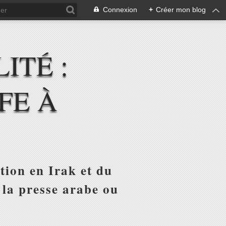
Connexion
+
Créer mon blog
ITÉ :
FE À
tion en Irak et du
 la presse arabe ou