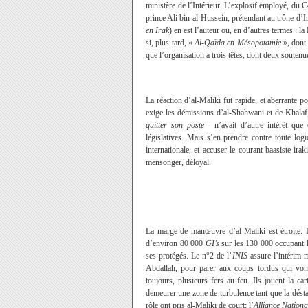
ministère de l’Intérieur. L’explosif employé, du 
prince Ali bin al-Hussein, prétendant au trône d’Ir
en Irak
) en est l’auteur ou, en d’autres termes :
si, plus tard, «
Al-Qaïda en Mésopotamie
», dont 
que l’organisation a trois têtes, dont deux soutenue
La réaction d’al-Maliki fut rapide, et aberrante p
exige les démissions d’al-Shahwani et de Khalaf,
quitter son poste
- n’avait d’autre intérêt que 
législatives. Mais s’en prendre contre toute lo
internationale, et accuser le courant baasiste ir
mensonger, déloyal.
La marge de manœuvre d’al-Maliki est étroite. Le
d’environ 80 000
GI’s
sur les 130 000 occupant l
ses protégés. Le n°2 de l’
INIS
assure l’intérim 
Abdallah, pour parer aux coups tordus qui vont 
toujours, plusieurs fers au feu. Ils jouent la car
demeurer une zone de turbulence tant que la déstab
rôle ont pris al-Maliki de court: l’
Alliance Nationa