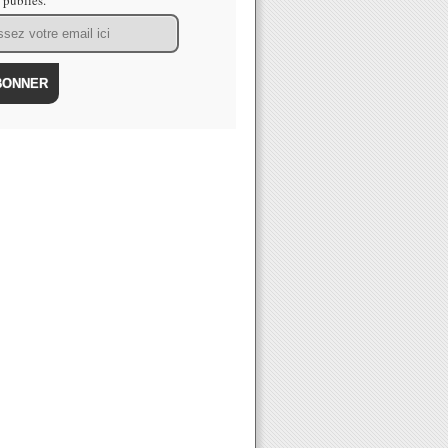
s publiés.