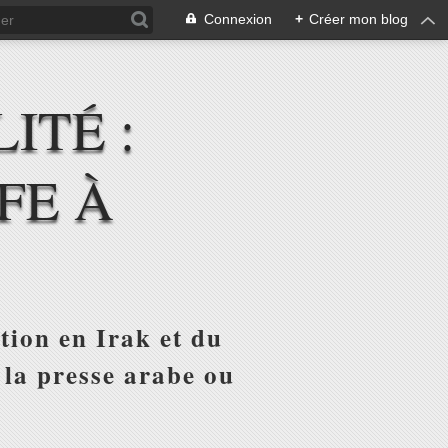
Connexion
+
Créer mon blog
ITÉ :
FE À
tion en Irak et du
 la presse arabe ou