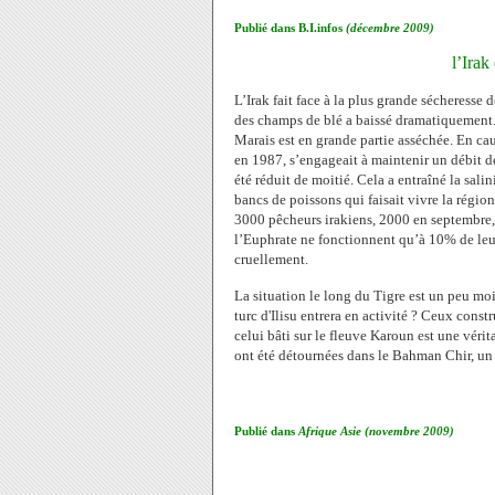
Publié dans B.I.infos
(décembre 2009)
l’Irak
L’Irak fait face à la plus grande sécheresse
des champs de blé a baissé dramatiquement. 
Marais est en grande partie asséchée. En cau
en 1987, s’engageait à maintenir un débit d
été réduit de moitié. Cela a entraîné la sal
bancs de poissons qui faisait vivre la région
3000 pêcheurs irakiens, 2000 en septembre, 
l’Euphrate ne fonctionnent qu’à 10% de leur
cruellement.
La situation le long du Tigre est un peu mo
turc d'Ilisu entrera en activité ? Ceux constr
celui bâti sur le fleuve Karoun est une véri
ont été détournées dans le Bahman Chir, un 
Publié dans
Afrique Asie (novembre 2009)