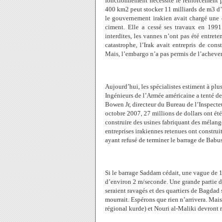
fonctionnement nécessite le renforcement 
400 km2 peut stocker 11 milliards de m3 d’
le gouvernement irakien avait chargé une e
ciment. Elle a cessé ses travaux en 1991
interdites, les vannes n’ont pas été entre
catastrophe, l’Irak avait entrepris de co
Mais, l’embargo n’a pas permis de l’achever
Aujourd’hui, les spécialistes estiment à plu
Ingénieurs de l’Armée américaine a tenté de
Bowen Jr, directeur du Bureau de l’Inspecte
octobre 2007, 27 millions de dollars ont été
construire des usines fabriquant des mélange
entreprises irakiennes retenues ont construi
ayant refusé de terminer le barrage de Babus
Si le barrage Saddam cédait, une vague de 1
d’environ 2 m/seconde. Une grande partie de 
seraient ravagés et des quartiers de Bagdad
mourrait. Espérons que rien n’arrivera. Mais
régional kurde) et Nouri al-Maliki devront 