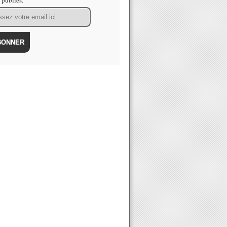
s publiés.