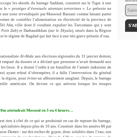
article
ccupe les abords du barrage Saddam, construit sur le Tigre à une
Email
ur le «
protéger d’éventuels attentats terroristes
». Le prétexte ne
sur une zone revendiquée par Massoud Barzani comme faisant partie
ermet de contrôler l’alimentation en électricité de la province de
 Tel Afar, ville dont il voudrait expulser les Turcomans qui y sont
e Petit Zab
) et Darbandikhan (
sur le Diyala
), situés dans la Région
er le régime de Bagdad qui fait face à une très grave pénurie d’eau.
 nationaliste
Al-Abda
aux élections régionales du 31 janvier dernier,
st emparé du dossier et a déclaré que personne n’avait demandé aux
 les lieux. Il a donné l’ordre à un bataillon de l’armée irakienne de
i ayant refusé d’obtempérer, il a fallu l’intervention du général
 région, pour éviter un affrontement sanglant. Depuis, le barrage
trôle américain. On devine ce qui arrivera lorsque les troupes
20m atteindrait Mossoul en 3 ou 4 heures…
st rien à côté de ce qui se produirait en cas de rupture du barrage,
spécialistes depuis plus de 10 ans. Construit dans les années 80 par
çaise Dumez
- sur des roches de gypse, donc solubles dans l’eau, son