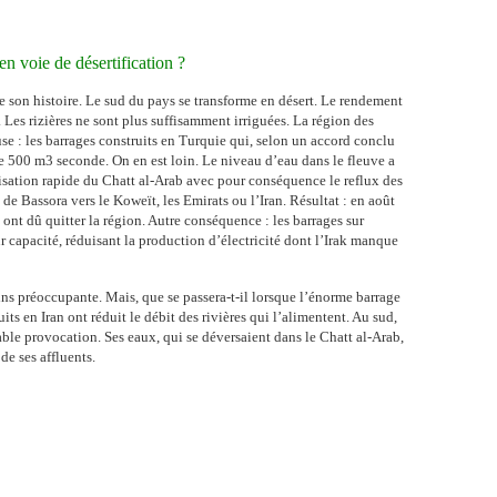
 en voie de désertification ?
 de son histoire. Le sud du pays se transforme en désert. Le rendement
Les rizières ne sont plus suffisamment irriguées. La région des
se : les barrages construits en Turquie qui, selon un accord conclu
e 500 m3 seconde. On en est loin. Le niveau d’eau dans le fleuve a
inisation rapide du Chatt al-Arab avec pour conséquence le reflux des
 de Bassora vers le Koweït, les Emirats ou l’Iran. Résultat : en août
ont dû quitter la région. Autre conséquence : les barrages sur
 capacité, réduisant la production d’électricité dont l’Irak manque
ins préoccupante. Mais, que se passera-t-il lorsque l’énorme barrage
uits en Iran ont réduit le débit des rivières qui l’alimentent. Au sud,
table provocation. Ses eaux, qui se déversaient dans le Chatt al-Arab,
de ses affluents.