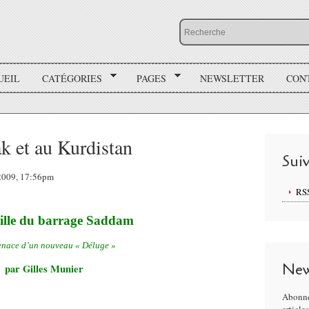
UEIL
CATÉGORIES
PAGES
NEWSLETTER
CON
ak et au Kurdistan
Sui
 2009, 17:56pm
RS
ille du barrage Saddam
menace d’un nouveau « Déluge »
New
par Gilles Munier
Abonne