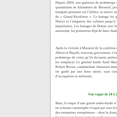
Depuis 2004, une garnison de
peshmerga
o
quarantaine de kilomètres de Mossoul, po
trompait personne car l’édifice se trouve 
du «
Grand Kurdistan
». Ce barrage lui p
Ninive et l’irrigation des cultures jusqu’à
majoritaires. Les barrages de Dokan (
sur l
autonome, lui permettent déjà de faire chant
Après la victoire à Mossoul de la coalition
Atheel al-Nujaifi, nouveau gouverneur, s’e
peshmerga
de venir, qu’ils devaient quitter
les remplacer. Le général kurde Azad Hawez
Robert Brown, commandant étasunien dans la
est gardé par une force mixte, sous con
d’occupation se retireront.
Une vague
de 10 à 
Mais, le risque d’une guerre arabo-kurde n’e
un scénario catastrophe évoqué par tous les 
des entreprises européennes –
dont la fran