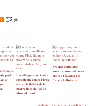
0
Frappes conjointes
décidera de
américano-saoudiennes
Une attaque américano-
quie perd
en Irak : Riyad a-t-il
saoudienne contre l’Irak
mais ne
franchi le Rubicon ?
élargit le théâtre de la
ses
guerre impérialiste au
ak
Moyen-Orient
Saddam TV, chaîne de la résistance