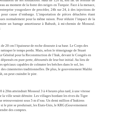
permanent de ses fondations. Haut de 120 m, son lac de retenue de
eau au moment de la fonte des neiges en Turquie. Face à la menace,
ntreprise yougoslave de procéder, 24h sur 24, à des injections de
 pour cause d’embargo. L’importation de pièces détachées étant
tenues normalement pour la même raison.
Pour réduire l’impact de la
nstruire un barrage amortisseur à Babush, à mi-chemin de Mossoul.
.
s de 20 cm l’épaisseur de roche dissoute à sa base. Le Corps des
 rattraper le temps perdu. Mais, selon le témoignage de Stuart
ur Général pour la Reconstruction de l’Irak, devant le Congrès en
 dépensés en pure perte, détournés de leur but initial. Au lieu de
s spéciaux capables de colmater les brèches dans le sol, les
t des cimenteries traditionnelles. De plus, le gouvernement Maliki
h, on peut craindre le pire.
0 à 20m atteindrait Mossoul 3 à 4 heures plus tard, à une vitesse
la ville serait détruite. Les villages bordant les rives du Tigre
 se retrouveraient sous 5 m d’eau. Un demi million d’Irakiens
 si le pire se produisait, les Etats-Unis, le KRG (Gouvernement
rendre des comptes.