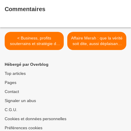
Commentaires
< Business, profits
Affaire Merah : que la vérité
souterrains et stratégie de
soit dite, aussi déplaisante
la terreur. La recolonisation
soit-elle… >
du Sahara.
Hébergé par Overblog
Top articles
Pages
Contact
Signaler un abus
C.G.U.
Cookies et données personnelles
Préférences cookies