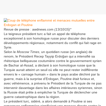
Revue de presse : awdnews.com
(13/10/15)*
Le teigneux président turc a fait un appel de téléphone
exceptionnel à son homologue russe pour discuter des derniers
développements régionaux, notamment du conflit qui fait rage en
Syrie.
Selon le
Moscow Times
, un quotidien russe (en anglais) de
renom, le Président Recep Tayyip Erdoğan qui a intensifié sa
rhétorique belliqueuse coutumière contre le gouvernement syrien
de Bachar al-Assad, a déclaré à son homologue russe que la
Turquie aurait atteint un seuil où elle ne peut rester indifférente
envers le « carnage humain » dans le pays arabe déchiré par la
guerre, mais à la surprise d’Erdogan, Poutine était furieux et,
avec véhémence, a prévenu le Président de la Turquie de ne pas
intervenir davantage dans les affaires intérieures syriennes, sinon
la Russie était prête à empêcher la Turquie de déclencher une
guerre catastrophique dans la région.
Le président turc, sidéré, a alors demandé à Poutine si ses
remarques enflammées signifiaient une menace directe contre la