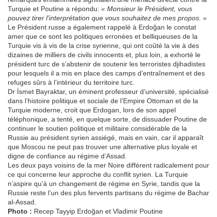
Turquie et Poutine a répondu:
« Monsieur le Président, vous
pouvez tirer l’interprétation que vous souhaitez de mes propos. »
Le Président russe a également rappelé à Erdoğan le constat
amer que ce sont les politiques erronées et belliqueuses de la
Turquie vis à vis de la crise syrienne, qui ont coûté la vie à des
dizaines de milliers de civils innocents et, plus loin, a exhorté le
président turc de s’abstenir de soutenir les terroristes djihadistes
pour lesquels il a mis en place des camps d’entraînement et des
refuges sûrs à l’intérieur du territoire turc.
Dr İsmet Bayraktar, un éminent professeur d’université, spécialisé
dans l’histoire politique et sociale de l’Empire Ottoman et de la
Turquie moderne, croit que Erdogan, lors de son appel
téléphonique, a tenté, en quelque sorte, de dissuader Poutine de
continuer le soutien politique et militaire considérable de la
Russie au président syrien assiégé, mais en vain, car il apparaît
que Moscou ne peut pas trouver une alternative plus loyale et
digne de confiance au régime d’Assad.
Les deux pays voisins de la mer Noire diffèrent radicalement pour
ce qui concerne leur approche du conflit syrien. La Turquie
n’aspire qu’à un changement de régime en Syrie, tandis que la
Russie reste l’un des plus fervents partisans du régime de Bachar
al-Assad.
Photo :
Recep Tayyip Erdoğan et Vladimir Poutine