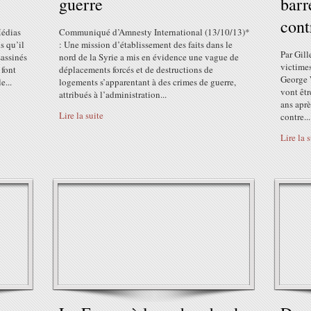
guerre
barr
cont
Médias
Communiqué d’Amnesty International (13/10/13)*
s qu’il
: Une mission d’établissement des faits dans le
Par Gill
sassinés
nord de la Syrie a mis en évidence une vague de
victimes
 font
déplacements forcés et de destructions de
George 
e...
logements s’apparentant à des crimes de guerre,
vont êtr
attribués à l’administration...
ans aprè
Lire la suite
contre...
Lire la 