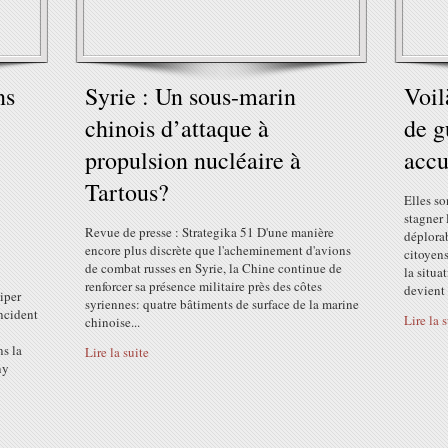
ns
Syrie : Un sous-marin
Voil
chinois d’attaque à
de g
propulsion nucléaire à
accu
Tartous?
Elles so
stagner 
Revue de presse : Strategika 51 D'une manière
déplora
encore plus discrète que l'acheminement d'avions
citoyens
de combat russes en Syrie, la Chine continue de
la situa
renforcer sa présence militaire près des côtes
devient 
iper
syriennes: quatre bâtiments de surface de la marine
incident
Lire la 
chinoise...
ns la
Lire la suite
ny