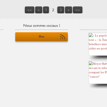
<<
<
1
2
3
>
>>
Nous sommes sociaux !
Rss