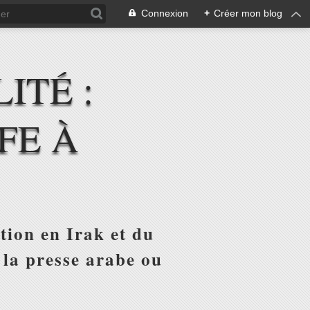
Connexion
+
Créer mon blog
ITÉ :
FE À
tion en Irak et du
 la presse arabe ou