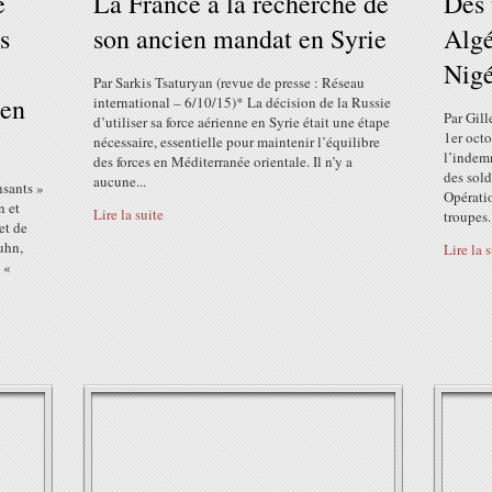
e
La France à la recherche de
Des 
s
son ancien mandat en Syrie
Algé
Nigé
Par Sarkis Tsaturyan (revue de presse : Réseau
 en
international – 6/10/15)* La décision de la Russie
Par Gill
d’utiliser sa force aérienne en Syrie était une étape
1er octo
nécessaire, essentielle pour maintenir l’équilibre
l’indemn
des forces en Méditerranée orientale. Il n’y a
des sold
aucune...
nsants »
Opératio
n et
Lire la suite
troupes.
et de
uhn,
Lire la 
 «