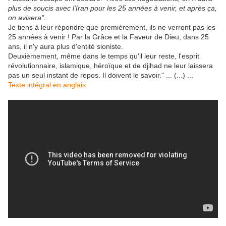
plus de soucis avec l'Iran pour les 25 années à venir, et après ça,
on avisera".
Je tiens à leur répondre que premièrement, ils ne verront pas les
25 années à venir ! Par la Grâce et la Faveur de Dieu, dans 25
ans, il n'y aura plus d'entité sioniste.
Deuxièmement, même dans le temps qu'il leur reste, l'esprit
révolutionnaire, islamique, héroïque et de djihad ne leur laissera
pas un seul instant de repos. Il doivent le savoir." ... (...) ...
Texte intégral en anglais