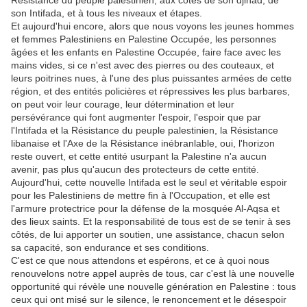
Résistance du peuple palestinien, aux côtés de son djihad, de
son Intifada, et à tous les niveaux et étapes.
Et aujourd'hui encore, alors que nous voyons les jeunes hommes
et femmes Palestiniens en Palestine Occupée, les personnes
âgées et les enfants en Palestine Occupée, faire face avec les
mains vides, si ce n'est avec des pierres ou des couteaux, et
leurs poitrines nues, à l'une des plus puissantes armées de cette
région, et des entités policières et répressives les plus barbares,
on peut voir leur courage, leur détermination et leur
persévérance qui font augmenter l'espoir, l'espoir que par
l'Intifada et la Résistance du peuple palestinien, la Résistance
libanaise et l'Axe de la Résistance inébranlable, oui, l'horizon
reste ouvert, et cette entité usurpant la Palestine n'a aucun
avenir, pas plus qu'aucun des protecteurs de cette entité.
Aujourd'hui, cette nouvelle Intifada est le seul et véritable espoir
pour les Palestiniens de mettre fin à l'Occupation, et elle est
l'armure protectrice pour la défense de la mosquée Al-Aqsa et
des lieux saints. Et la responsabilité de tous est de se tenir à ses
côtés, de lui apporter un soutien, une assistance, chacun selon
sa capacité, son endurance et ses conditions.
C'est ce que nous attendons et espérons, et ce à quoi nous
renouvelons notre appel auprès de tous, car c'est là une nouvelle
opportunité qui révèle une nouvelle génération en Palestine : tous
ceux qui ont misé sur le silence, le renoncement et le désespoir