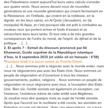
des Palestiniens voient aujourd'hui leurs vains calculs s'envoler
aux quatre vents. Nous avons devant nous de nouvelles
générations et une nouvelle génération qui croient fermement en
la Résistance, en l'Intifada, qui croient en la noblesse, en la
dignité, en les lieux saints, en Al-Qods (Jérusalem), en (la
mosquée) Al-Aqsa, et c'est pourquoi elle est prêt à combattre au
couteau ceux qui portent armes et fusils d'assaut et se
retranchent dans leurs tanks. Et tout cela a de très grandes
conséquences de l'ordre du moral, de l'esprit, du djihad et de la
politique ... (…) …
2. Et après ? : Extrait du discours prononcé par Ali
Khamenei, Guide suprême de la République islamique
d’Iran, le 9 septembre 2015 (et vidéo s/t en français : 6’58)
*
Pourquoi Israël n’a aucun avenir au Proche-Orient
.
...(...)... Nous sommes prêt à négocier avec le monde entier, mais
nous ne négocierons pas avec les Etats-Unis. Nous sommes un
peuple de négociation et d'ouverture à tous les niveaux:
gouvernements, publics, religions... Nous sommes un peuple de
négociation et nous négocions avec tous, à l'exception des Etats-
Unis. Bien sûr, l'entité sioniste est également un exception, car
l'essence, l'existence même de cette entité sont illégitimes.
Je voudrai vous dire quelque mots au sujet de l'entité sioniste.
Après que l'accord sur le nucléaire a été conclu, les sionistes en
Palestine occupé ont déclaré:
"Avec ces négociations, on n'aura