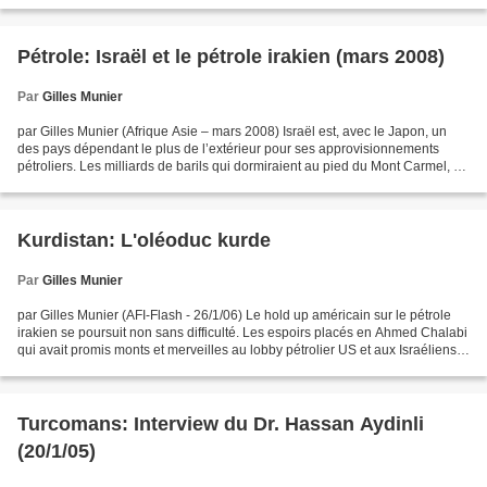
Pétrole: Israël et le pétrole irakien (mars 2008)
Par
Gilles Munier
par Gilles Munier (Afrique Asie – mars 2008) Israël est, avec le Japon, un
des pays dépendant le plus de l’extérieur pour ses approvisionnements
pétroliers. Les milliards de barils qui dormiraient au pied du Mont Carmel, ou
sous Jéricho, ne sont pour...
Kurdistan: L'oléoduc kurde
Par
Gilles Munier
par Gilles Munier (AFI-Flash - 26/1/06) Le hold up américain sur le pétrole
irakien se poursuit non sans difficulté. Les espoirs placés en Ahmed Chalabi
qui avait promis monts et merveilles au lobby pétrolier US et aux Israéliens,
ont été déçus ; il s’avère...
Turcomans: Interview du Dr. Hassan Aydinli
(20/1/05)