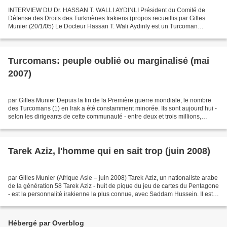
INTERVIEW DU Dr. HASSAN T. WALLI AYDINLI Président du Comité de
Défense des Droits des Turkmènes Irakiens (propos recueillis par Gilles
Munier (20/1/05) Le Docteur Hassan T. Wali Aydinly est un Turcoman
irakien, né en 1942 à Bashir, village rasé en 1986...
Turcomans: peuple oublié ou marginalisé (mai
2007)
par Gilles Munier Depuis la fin de la Première guerre mondiale, le nombre
des Turcomans (1) en Irak a été constamment minorée. Ils sont aujourd’hui -
selon les dirigeants de cette communauté - entre deux et trois millions,
répartis sur un territoire qu’ils...
Tarek Aziz, l'homme qui en sait trop (juin 2008)
par Gilles Munier (Afrique Asie – juin 2008) Tarek Aziz, un nationaliste arabe
de la génération 58 Tarek Aziz - huit de pique du jeu de cartes du Pentagone
- est la personnalité irakienne la plus connue, avec Saddam Hussein. Il est
né en 1936 à Tel Keyf,...
Hébergé par Overblog