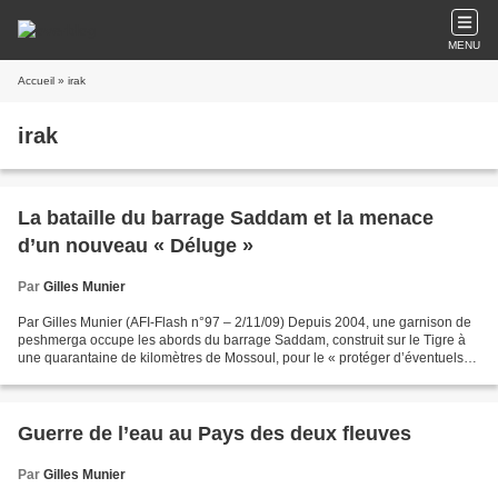
MENU
Accueil
» irak
irak
La bataille du barrage Saddam et la menace
d’un nouveau « Déluge »
Par
Gilles Munier
Par Gilles Munier (AFI-Flash n°97 – 2/11/09) Depuis 2004, une garnison de
peshmerga occupe les abords du barrage Saddam, construit sur le Tigre à
une quarantaine de kilomètres de Mossoul, pour le « protéger d’éventuels
attentats terroristes ». Le prétexte...
Guerre de l’eau au Pays des deux fleuves
Par
Gilles Munier