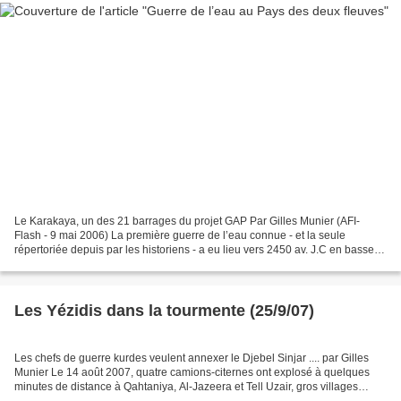
Le Karakaya, un des 21 barrages du projet GAP Par Gilles Munier (AFI-
Flash - 9 mai 2006) La première guerre de l’eau connue - et la seule
répertoriée depuis par les historiens - a eu lieu vers 2450 av. J.C en basse-
Mésopotamie. Elle fut provoquée par...
Les Yézidis dans la tourmente (25/9/07)
Les chefs de guerre kurdes veulent annexer le Djebel Sinjar .... par Gilles
Munier Le 14 août 2007, quatre camions-citernes ont explosé à quelques
minutes de distance à Qahtaniya, Al-Jazeera et Tell Uzair, gros villages
situés au nord ouest de l’Irak,...