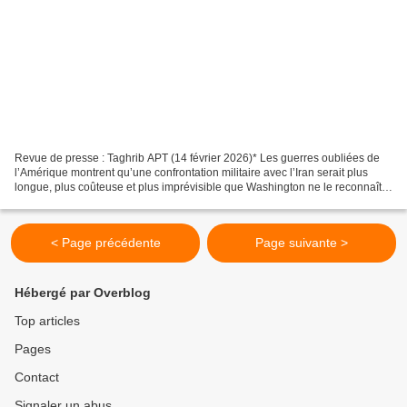
Revue de presse : Taghrib APT (14 février 2026)* Les guerres oubliées de
l’Amérique montrent qu’une confrontation militaire avec l’Iran serait plus
longue, plus coûteuse et plus imprévisible que Washington ne le reconnaît.
Dans le climat tendu actuel,...
< Page précédente
Page suivante >
Hébergé par Overblog
Top articles
Pages
Contact
Signaler un abus