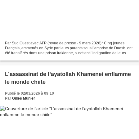
Par Sud Ouest avec AFP (revue de presse - 9 mars 2026)* Cinq jeunes
Français, emmenés en Syrie par leurs parents sous l’emprise de Daesh, ont
été transférés dans une prison irakienne, suscitant l’indignation de leurs
avocats qui dénoncent une condamnation...
L’assassinat de l’ayatollah Khamenei enflamme
le monde chiite
Publié le 02/03/2026 à 09:10
Par
Gilles Munier