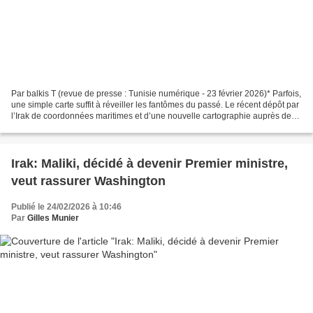
Par balkis T (revue de presse : Tunisie numérique - 23 février 2026)* Parfois,
une simple carte suffit à réveiller les fantômes du passé. Le récent dépôt par
l’Irak de coordonnées maritimes et d’une nouvelle cartographie auprès des
Nations unies a déclenché...
Irak: Maliki, décidé à devenir Premier ministre,
veut rassurer Washington
Publié le 24/02/2026 à 10:46
Par
Gilles Munier