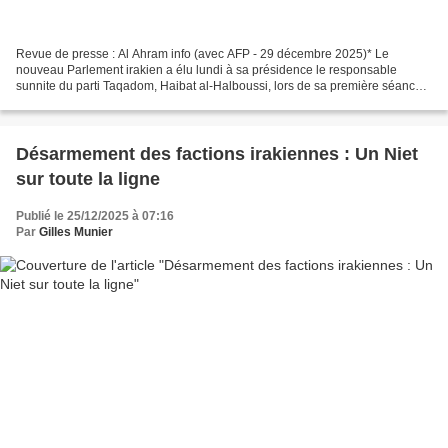
Revue de presse : Al Ahram info (avec AFP - 29 décembre 2025)* Le
nouveau Parlement irakien a élu lundi à sa présidence le responsable
sunnite du parti Taqadom, Haibat al-Halboussi, lors de sa première séance
tenue près de deux mois après les élections...
Désarmement des factions irakiennes : Un Niet
sur toute la ligne
Publié le 25/12/2025 à 07:16
Par
Gilles Munier