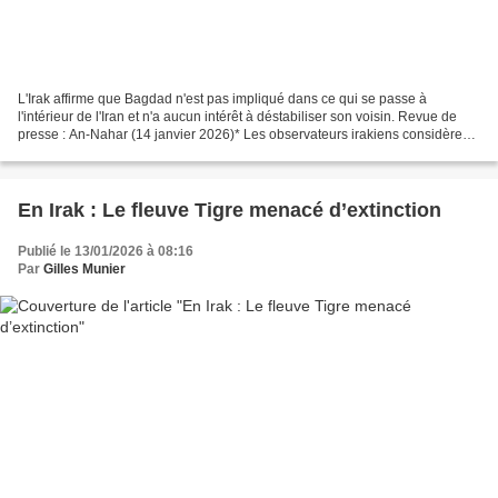
L'Irak affirme que Bagdad n'est pas impliqué dans ce qui se passe à
l'intérieur de l'Iran et n'a aucun intérêt à déstabiliser son voisin. Revue de
presse : An-Nahar (14 janvier 2026)* Les observateurs irakiens considèrent
les manifestations en cours en...
En Irak : Le fleuve Tigre menacé d’extinction
Publié le 13/01/2026 à 08:16
Par
Gilles Munier