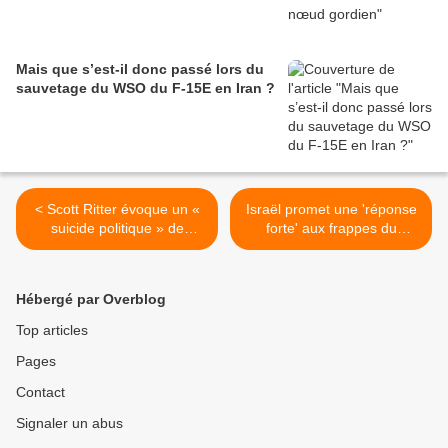
Mais que s’est-il donc passé lors du
sauvetage du WSO du F-15E en Iran ?
< Scott Ritter évoque un «
Israël promet une 'réponse
suicide politique » de
forte' aux frappes du
Donald Trump : “Sans
Hezbollah, cible Dahieh et
victoire rapide, Trump est
le sud du Liban >
fini”
Hébergé par Overblog
Top articles
Pages
Contact
Signaler un abus