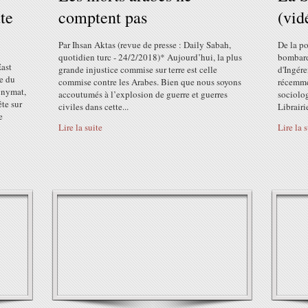
te
comptent pas
(vid
Par Ihsan Aktas (revue de presse : Daily Sabah,
De la po
quotidien turc - 24/2/2018)* Aujourd’hui, la plus
bombard
East
grande injustice commise sur terre est celle
d'Ingére
e du
commise contre les Arabes. Bien que nous soyons
récemme
onymat,
accoutumés à l’explosion de guerre et guerres
sociolog
te sur
civiles dans cette...
Librairi
e
Lire la suite
Lire la 