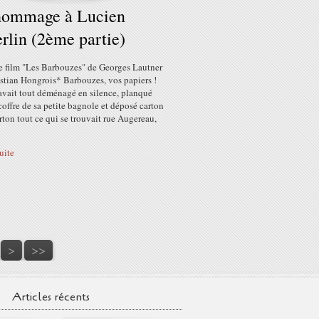
hommage à Lucien
erlin (2ème partie)
e film "Les Barbouzes" de Georges Lautner
stian Hongrois* Barbouzes, vos papiers !
avait tout déménagé en silence, planqué
coffre de sa petite bagnole et déposé carton
rton tout ce qui se trouvait rue Augereau,
suite
80
90
100
>
>>
Articles récents