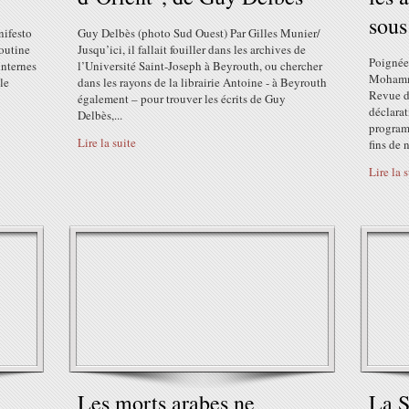
sous
nifesto
Guy Delbès (photo Sud Ouest) Par Gilles Munier/
Poutine
Jusqu’ici, il fallait fouiller dans les archives de
Poignée
internes
l’Université Saint-Joseph à Beyrouth, ou chercher
Mohamme
ble
dans les rayons de la librairie Antoine - à Beyrouth
Revue d
également – pour trouver les écrits de Guy
déclarat
Delbès,...
programm
Lire la suite
fins de 
Lire la 
Les morts arabes ne
La S