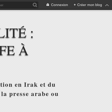
Connexion
+
Créer mon blog
ITÉ :
FE À
tion en Irak et du
 la presse arabe ou