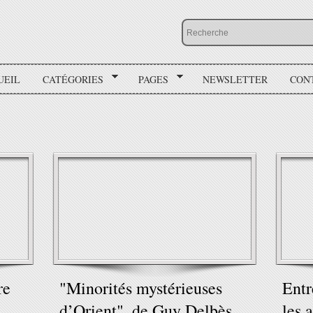
UEIL
CATÉGORIES
PAGES
NEWSLETTER
CON
re
"Minorités mystérieuses
Entr
d’Orient", de Guy Delbès
les 