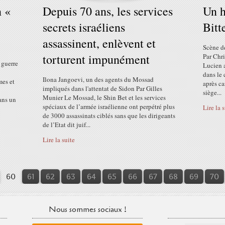
n «
Depuis 70 ans, les services
Un 
secrets israéliens
Bitt
assassinent, enlèvent et
Scène d
torturent impunément
Par Chri
 guerre
Lucien 
dans le 
Ilona Jangoevi, un des agents du Mossad
mes et
après ca
impliqués dans l'attentat de Sidon Par Gilles
siège...
Munier Le Mossad, le Shin Bet et les services
ans un
spéciaux de l’armée israélienne ont perpétré plus
Lire la 
de 3000 assassinats ciblés sans que les dirigeants
de l’Etat dit juif...
Lire la suite
10
20
30
40
50
60
61
62
63
64
65
66
67
68
69
70
Nous sommes sociaux !