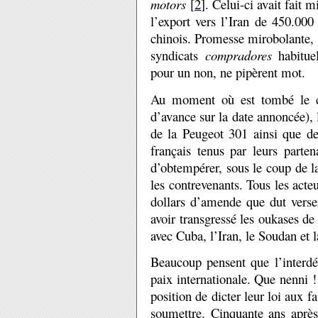
motors
[
2
]. Celui-ci avait fait
l’export vers l’Iran de 450.000
chinois. Promesse mirobolante,
syndicats
compradores
habituel
pour un non, ne pipèrent mot.
Au moment où est tombé le co
d’avance sur la date annoncée), 
de la Peugeot 301 ainsi que de
français tenus par leurs parten
d’obtempérer, sous le coup de la
les contrevenants. Tous les acte
dollars d’amende que dut vers
avoir transgressé les oukases d
avec Cuba, l’Iran, le Soudan et 
Beaucoup pensent que l’interd
paix internationale. Que nenni ! 
position de dicter leur loi aux f
soumettre. Cinquante ans après