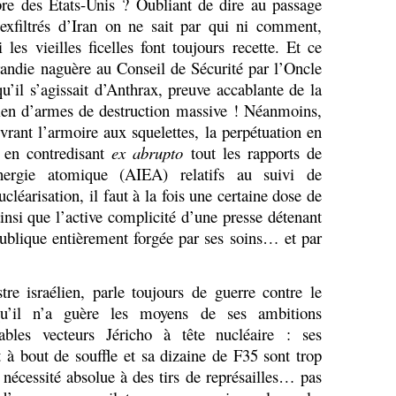
 des États-Unis ? Oubliant de dire au passage
exfiltrés d’Iran on ne sait par qui ni comment,
s vieilles ficelles font toujours recette. Et ce
brandie naguère au Conseil de Sécurité par l’Oncle
u’il s’agissait d’Anthrax, preuve accablante de la
ien d’armes de destruction massive ! Néanmoins,
vrant l’armoire aux squelettes, la perpétuation en
 en contredisant
ex abrupto
tout les rapports de
énergie atomique (AIEA) relatifs au suivi de
cléarisation, il faut à la fois une certaine dose de
si que l’active complicité d’une presse détenant
ublique entièrement forgée par ses soins… et par
re israélien, parle toujours de guerre contre le
qu’il n’a guère les moyens de ses ambitions
sables vecteurs Jéricho à tête nucléaire : ses
à bout de souffle et sa dizaine de F35 sont trop
 nécessité absolue à des tirs de représailles… pas