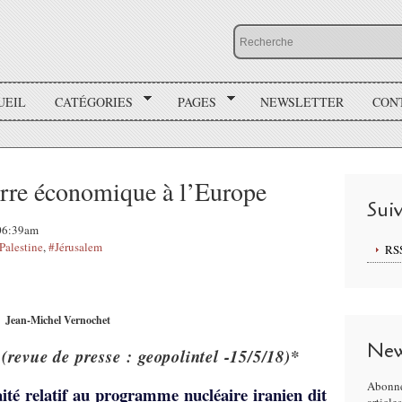
UEIL
CATÉGORIES
PAGES
NEWSLETTER
CON
erre économique à l’Europe
Sui
 06:39am
Palestine
,
#Jérusalem
RS
Jean-Michel Vernochet
New
t
(revue de presse : geopolintel -15/5/18)*
Abonne
aité relatif au programme nucléaire iranien dit