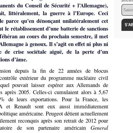
article
nents du Conseil de Sécurité + l’Allemagne),
Email
t, littéralement, la guerre à l’Europe. Ceci
yle parce qu’en dénonçant unilatéralement cet
nt le rétablissement d’une batterie de sanctions
Téhéran au cours du prochain semestre, il met
llemagne à genoux. Il s’agit en effet ni plus ni
e de crise sociétale aiguë, de la perte d’un
lions d’âme.
nsion depuis la fin de 22 années de blocus
 contrôle extérieur du programme nucléaire civil
equel pouvait laisser espérer aux Allemands de
es après 2005. Celles-ci cumulaient alors à 5,67
4% de leurs exportations. Pour la France, les
SA et Renault sont eux aussi immédiatement
politique américaine. Peugeot détient actuellement
ilement reconquis après son retrait de 2012 pour
natoire de son partenaire américain
General