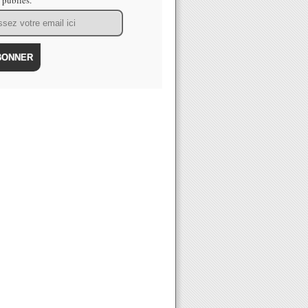
s publiés.