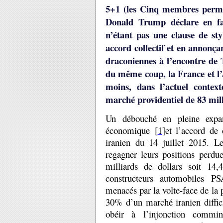
5+1 (les Cinq membres perma
Donald Trump déclare en fai
n’étant pas une clause de st
accord collectif et en annonça
draconiennes à l’encontre de 
du même coup, la France et l’A
moins, dans l’actuel context
marché providentiel de 83 mil
Un débouché en pleine expa
économique [
1
]et l’accord de
iranien du 14 juillet 2015. L
regagner leurs positions perdu
milliards de dollars soit 14,
constructeurs automobiles P
menacés par la volte-face de la 
30% d’un marché iranien diffic
obéir à l’injonction commi