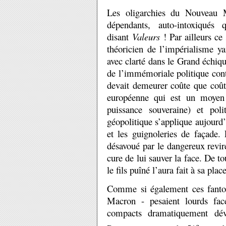
Les oligarchies du Nouveau M
dépendants, auto-intoxiqués
disant
Valeurs
! Par ailleurs ce 
théoricien de l’impérialisme ya
avec clarté dans le Grand échiqui
de l’immémoriale politique cont
devait demeurer coûte que coûte
européenne qui est un moyen d
puissance souveraine) et po
géopolitique s’applique aujourd’
et les guignoleries de façad
désavoué par le dangereux revire
cure de lui sauver la face. De to
le fils puîné l’aura fait à sa place
Comme si également ces fanto
Macron - pesaient lourds fac
compacts dramatiquement dévo
e