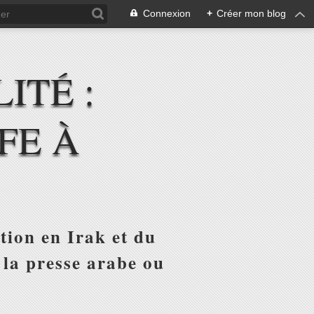
Connexion
+
Créer mon blog
ITÉ :
FE À
tion en Irak et du
 la presse arabe ou