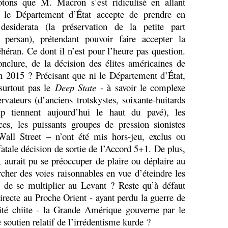
tons que M. Macron s’est ridiculisé en allant
le Département d’État accepte de prendre en
desiderata (la préservation de la petite part
persan), prétendant pouvoir faire accepter la
héran. Ce dont il n’est pour l’heure pas question.
nclure, de la décision des élites américaines de
n 2015 ? Précisant que ni le Département d’État,
 surtout pas le
Deep State
- à savoir le complexe
ervateurs (d’anciens trotskystes, soixante-huitards
up tiennent aujourd’hui le haut du pavé), les
ces, les puissants groupes de pression sionistes
Wall Street – n’ont été mis hors-jeu, exclus ou
 fatale décision de sortie de l’Accord 5+1. De plus,
, aurait pu se préoccuper de plaire ou déplaire au
rcher des voies raisonnables en vue d’éteindre les
s de se multiplier au Levant ? Reste qu’à défaut
irecte au Proche Orient - ayant perdu la guerre de
rité chiite - la Grande Amérique gouverne par le
 soutien relatif de l’irrédentisme kurde ?