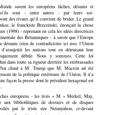
onde savent les européens lâches, désunis et
 qu’ils sont - entre autres - par leurs soi-
sont des rivaux qu’il convient de brider. Le grand
nkee, le franckiste Brzezinski, énonçait la chose
er (1998) - reprenant en cela les idées directrices
inentale des Britanniques – à savoir que l’Europe
 désunie (rien de contradictoire ici avec l’Union
’assujettir les nations tout en détruisant leur
litiquement débile. Nous y sommes. Cette loi
hui dans toute sa rigueur derrière les embrassades
e. Peu chaut à M. Trump que M. Macron ait été
ment de la politique extérieure de l’Union. Il n’a
ute façon la presse dont le président hexagonal est
.
ches européens - les trois « M » Merkel, May,
e aux bibliothèques de dossiers et de disques
ilés par le triste sire Netanyahou, ci-devant