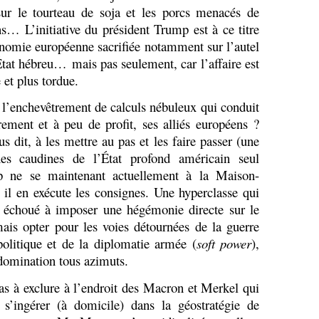
sur le tourteau de soja et les porcs menacés de
s… L’initiative du président Trump est à ce titre
onomie européenne sacrifiée notamment sur l’autel
État hébreu… mais pas seulement, car l’affaire est
et plus tordue.
r l’enchevêtrement de calculs nébuleux qui conduit
rement et à peu de profit, ses alliés européens ?
s dit, à les mettre au pas et les faire passer (une
hes caudines de l’État profond américain seul
p ne se maintenant actuellement à la Maison-
il en exécute les consignes. Une hyperclasse qui
t échoué à imposer une hégémonie directe sur le
ais opter pour les voies détournées de la guerre
olitique et de la diplomatie armée (
soft power
),
e domination tous azimuts.
pas à exclure à l’endroit des Macron et Merkel qui
 s’ingérer (à domicile) dans la géostratégie de