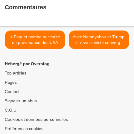
Commentaires
< Paquet bombe nucléaire
Avec Netanyahou et Trump,
en provenance des USA
le rêve sioniste converge
avec le cauchemar
suprémaciste >
Hébergé par Overblog
Top articles
Pages
Contact
Signaler un abus
C.G.U.
Cookies et données personnelles
Préférences cookies