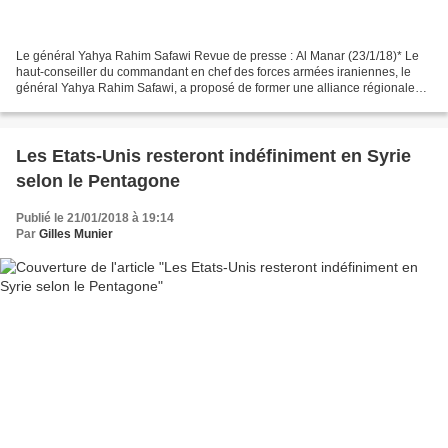
Le général Yahya Rahim Safawi Revue de presse : Al Manar (23/1/18)* Le
haut-conseiller du commandant en chef des forces armées iraniennes, le
général Yahya Rahim Safawi, a proposé de former une alliance régionale
comprenant l’Iran, la Russie, la Syrie,...
Les Etats-Unis resteront indéfiniment en Syrie
selon le Pentagone
Publié le 21/01/2018 à 19:14
Par
Gilles Munier