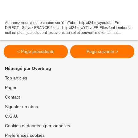
Abonnez-vous à notre chaîne sur YouTube : http://f24.my/youtube En
DIRECT - Suivez FRANCE 24 ici : http://f24.my/YTliveFR Elles font tomber la
nuit en plein jour, clouent les avions au sol et peuvent mettent à mal
l'économie d'un pays tout entier.......
< Page précédente
Page suivante >
Hébergé par Overblog
Top articles
Pages
Contact
Signaler un abus
C.G.U.
Cookies et données personnelles
Préférences cookies