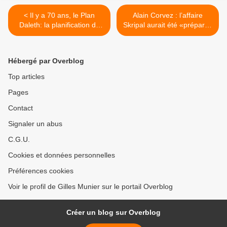
< Il y a 70 ans, le Plan
Alain Corvez : l’affaire
Daleth: la planification du
Skripal aurait été «préparée
nettoyage ethnique de la
à l’avance» par les
Palestine
Britanniques >
Hébergé par Overblog
Top articles
Pages
Contact
Signaler un abus
C.G.U.
Cookies et données personnelles
Préférences cookies
Voir le profil de Gilles Munier sur le portail Overblog
Créer un blog sur Overblog