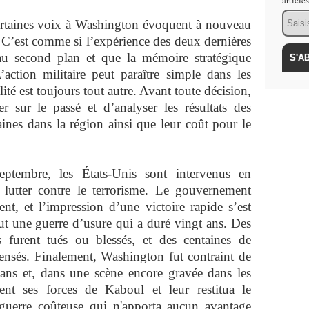
article
Email
certaines voix à Washington évoquent à nouveau
n. C’est comme si l’expérience des deux dernières
 au second plan et que la mémoire stratégique
’action militaire peut paraître simple dans les
lité est toujours tout autre. Avant toute décision,
er sur le passé et d’analyser les résultats des
aines dans la région ainsi que leur coût pour le
eptembre, les États-Unis sont intervenus en
 lutter contre le terrorisme. Le gouvernement
ent, et l’impression d’une victoire rapide s’est
ut une guerre d’usure qui a duré vingt ans. Des
s furent tués ou blessés, et des centaines de
pensés. Finalement, Washington fut contraint de
ans et, dans une scène encore gravée dans les
ent ses forces de Kaboul et leur restitua le
 guerre coûteuse qui n'apporta aucun avantage