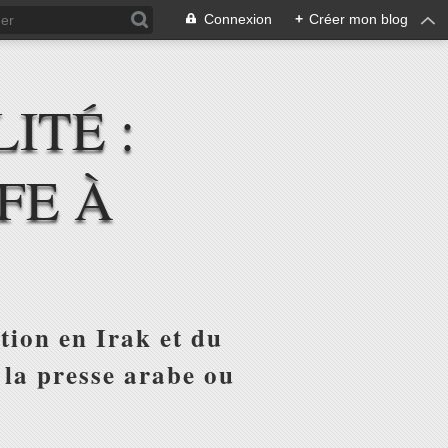
Connexion
+
Créer mon blog
ITÉ :
FE À
tion en Irak et du
 la presse arabe ou