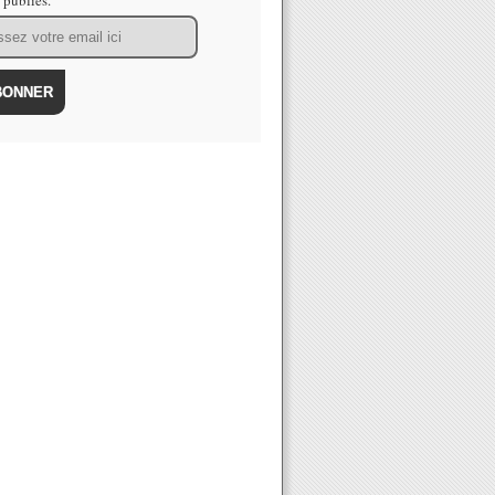
s publiés.