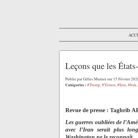
ACC
Leçons que les États
Publié par Gilles Munier sur 15 Février 20
Catégories :
#Trump
,
#Yémen
,
#Iran
,
#Irak
Revue de presse : Taghrib 
Les guerres oubliées de l’Amé
avec l’Iran serait plus lon
Washington ne le reconnaît.