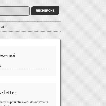
TACT
vez-moi
S
sletter
z-vous pour être averti des nouveaux