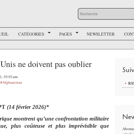
UEIL
CATÉGORIES
PAGES
NEWSLETTER
CON
-Unis ne doivent pas oublier
Sui
26, 10:01am
,
#Afghanistan
RS
APT
(14 février 2026)*
New
rique montrent qu’une confrontation militaire
gue, plus coûteuse et plus imprévisible que
Abonne