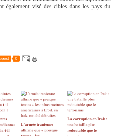
nt également visé des cibles dans les pays du
epost
0
ntes
La corruption en Irak :
L'armée iranienne
udiennes
une bataille plus
affirme que « presque
 a-t-il
redoutable que le
toutes » les
icon ?
terrorisme