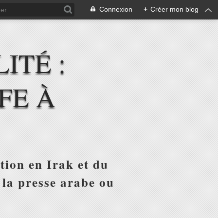
Connexion
+
Créer mon blog
ITÉ :
FE À
tion en Irak et du
 la presse arabe ou