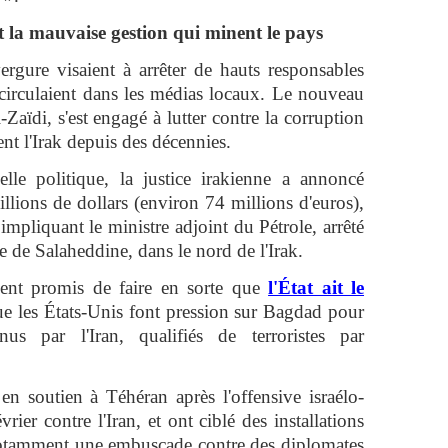
t la mauvaise gestion qui minent le pays
rgure visaient à arrêter de hauts responsables
 circulaient dans les médias locaux. Le nouveau
-Zaïdi, s'est engagé à lutter contre la corruption
nt l'Irak depuis des décennies.
lle politique, la justice irakienne a annoncé
llions de dollars (environ 74 millions d'euros),
impliquant le ministre adjoint du Pétrole, arrêté
e de Salaheddine, dans le nord de l'Irak.
ent promis de faire en sorte que
l'État ait le
que les États-Unis font pression sur Bagdad pour
us par l'Iran, qualifiés de terroristes par
en soutien à Téhéran après l'offensive israélo-
rier contre l'Iran, et ont ciblé des installations
notamment une embuscade contre des diplomates