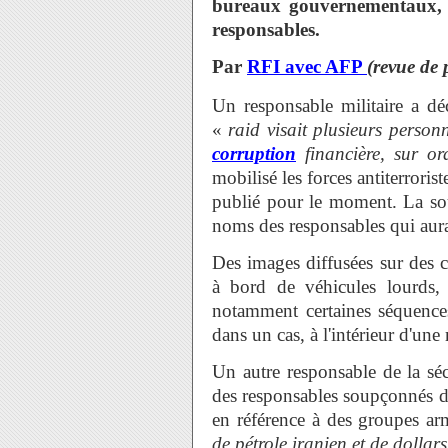
bureaux gouvernementaux, a
responsables.
Par
RFI avec AFP
(revue de 
Un responsable militaire a dé
«
raid visait plusieurs person
corruption
financière, sur or
mobilisé les forces antiterrori
publié pour le moment. La sour
noms des responsables qui aurai
Des images diffusées sur des c
à bord de véhicules lourds,
notamment certaines séquences 
dans un cas, à l'intérieur d'une
Un autre responsable de la sécu
des responsables soupçonnés d
en référence à des groupes a
de pétrole iranien et de dollar