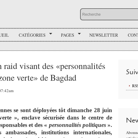
UEIL
CATÉGORIES
PAGES
NEWSLETTER
CON
 raid visant des «personnalités
Sui
«zone verte» de Bagdad
RS
 07:42am
iennes se sont déployées tôt dimanche 28 juin
rte », enclave sécurisée dans le centre de
New
esponsables et des «
personnalités politiques
».
 ambassades, institutions internationales,
Abonne