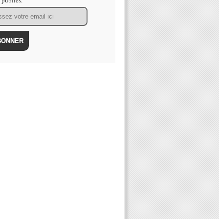
s publiés.