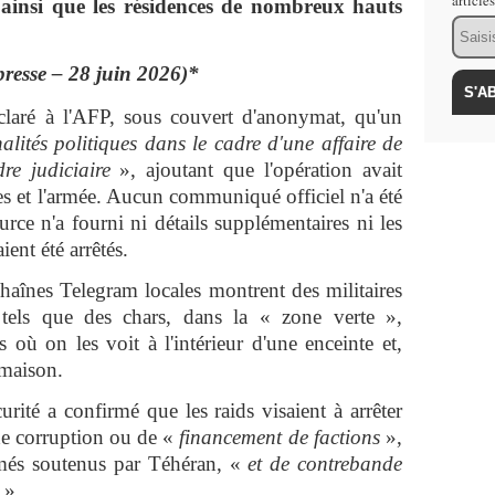
article
insi que les résidences de nombreux hauts
Email
presse – 28 juin 2026)*
claré à l'AFP, sous couvert d'anonymat, qu'un
nalités politiques dans le cadre d'une affaire de
dre judiciaire
», ajoutant que l'opération avait
stes et l'armée. Aucun communiqué officiel n'a été
ce n'a fourni ni détails supplémentaires ni les
ent été arrêtés.
haînes Telegram locales montrent des militaires
 tels que des chars, dans la « zone verte »,
où on les voit à l'intérieur d'une enceinte et,
 maison.
rité a confirmé que les raids visaient à arrêter
e corruption ou de «
financement de factions
»,
rmés soutenus par Téhéran, «
et de contrebande
s
».