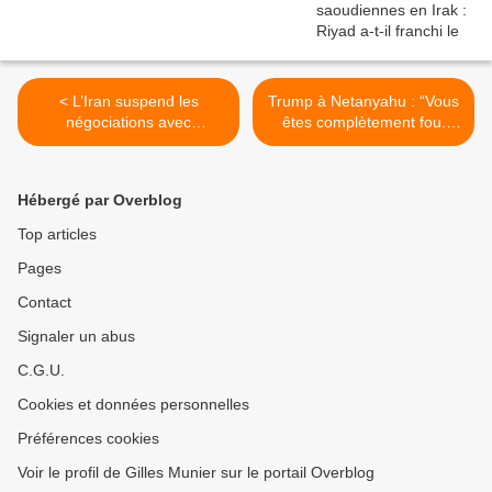
< L’Iran suspend les
Trump à Netanyahu : “Vous
négociations avec
êtes complètement fou.
Washington & menace de
Tout le monde déteste
boucler Bab el-Mandeb
Israël à cause de ça” >
Hébergé par Overblog
Top articles
Pages
Contact
Signaler un abus
C.G.U.
Cookies et données personnelles
Préférences cookies
Voir le profil de Gilles Munier sur le portail Overblog