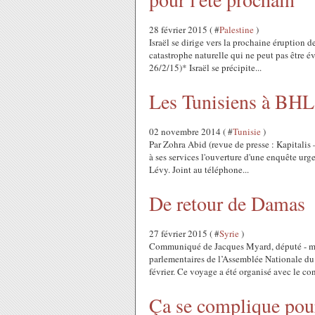
28 février 2015 ( #
Palestine
)
Israël se dirige vers la prochaine éruption d
catastrophe naturelle qui ne peut pas être é
26/2/15)* Israël se précipite...
Les Tunisiens à BHL 
02 novembre 2014 ( #
Tunisie
)
Par Zohra Abid (revue de presse : Kapitalis
à ses services l'ouverture d'une enquête urge
Lévy. Joint au téléphone...
De retour de Damas
27 février 2015 ( #
Syrie
)
Communiqué de Jacques Myard, député - mair
parlementaires de l’Assemblée Nationale du
février. Ce voyage a été organisé avec le con
Ça se complique po