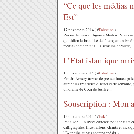
“Ce que les médias n
Est”
17 novembre 2014 ( #
Palestine
)
Revue de presse : Agence Médias Palestine 
quotidien la brutalité de l’occupation israél
médias occidentaux. La semaine dernière,...
L’Etat islamique arriv
16 novembre 2014 ( #
Palestine
)
Par Uri Avnery (revue de presse: france-pale
atteint les fron­tières d’Israël cette semaine,
un drame de Cour de justice....
Souscription : Mon 
15 novembre 2014 ( #
Irak
)
Pour Noël: un livret éducatif pour enfants e
calligraphies, illustrations, chants et musiq
l'Évangile, et est accompagné du...