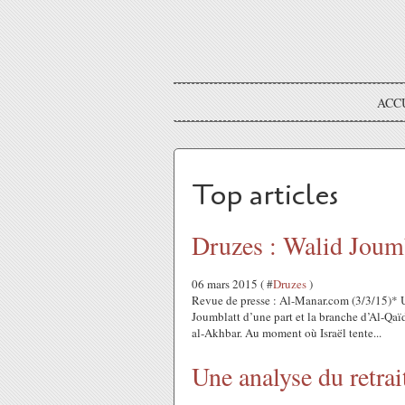
ACC
Top articles
Druzes : Walid Joumbl
06 mars 2015 ( #
Druzes
)
Revue de presse : Al-Manar.com (3/3/15)* Un
Joumblatt d’une part et la branche d’Al-Qaïda 
al-Akhbar. Au moment où Israël tente...
Une analyse du retrai