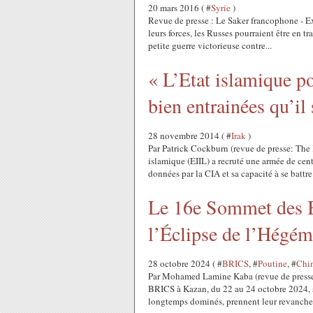
20 mars 2016 ( #
Syrie
)
Revue de presse : Le Saker francophone - E
leurs forces, les Russes pourraient être en tr
petite guerre victorieuse contre...
« L’Etat islamique p
bien entrainées qu’il 
28 novembre 2014 ( #
Irak
)
Par Patrick Cockburn (revue de presse: The
islamique (EIIL) a recruté une armée de cen
données par la CIA et sa capacité à se battre.
Le 16e Sommet des 
l’Éclipse de l’Hégém
28 octobre 2024 ( #
BRICS
, #
Poutine
, #
Chi
Par Mohamed Lamine Kaba (revue de presse
BRICS à Kazan, du 22 au 24 octobre 2024, s
longtemps dominés, prennent leur revanche