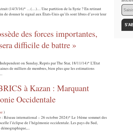
article
Email
xtrait (14/3/16)* …(…)… Une partition de la Syrie ? En retirant
ain de donner le signal aux États-Unis qu’ils sont libres d’avoir leur
ossède des forces importantes,
sera difficile de battre »
 Independent on Sunday, Repris par The Star, 18/11/14)* L’Etat
taines de milliers de membres, bien plus que les estimations
..
BRICS à Kazan : Marquant
onie Occidentale
ne
)
 : Réseau international – 26 octobre 2024)* Le 16ème sommet des
celle l’éclipse de l’hégémonie occidentale. Les pays du Sud,
 démographique,...