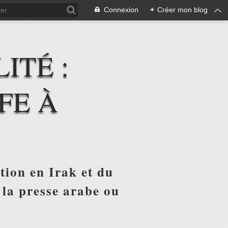
Connexion
+
Créer mon blog
ITÉ :
FE À
tion en Irak et du
 la presse arabe ou