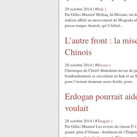
29 octobre 2014 ( #
Irak
)
Par Gilles Munier/ Mithaq Al-Mozani, un de
irakien affilié au mouvement de Moqtada al-
presse turque Anatoli, qu’il fallait...
L’autre front : la mi
Chinois
28 octobre 2014 ( #
Russie
)
Chronique de Chérif Abdedaïm (revue de pr
bombardements se succèdent en Irak et en Sy
pour l’instant demeure assez froide, pour...
Erdogan pourrait aider
voulait
28 octobre 2014 ( #
Turquie
)
Par Gilles Munier/ Les avions de chasse F-
grand- père d’Osman - fondateur de l’Empire