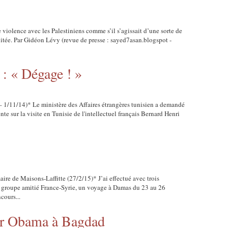
e violence avec les Palestiniens comme s’il s’agissait d’une sorte de
vitée. Par Gidéon Lévy (revue de presse : sayed7asan.blogspot -
: « Dégage ! »
 – 1/11/14)* Le ministère des Affaires étrangères tunisien a demandé
nte sur la visite en Tunisie de l'intellectuel français Bernard Henri
e de Maisons-Laffitte (27/2/15)* J’ai effectué avec trois
 groupe amitié France-Syrie, un voyage à Damas du 23 au 26
cours...
ur Obama à Bagdad