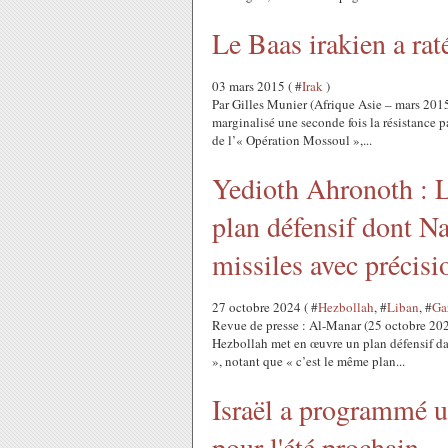
Le Baas irakien a rat
03 mars 2015 ( #
Irak
)
Par Gilles Munier (Afrique Asie – mars 2015
marginalisé une seconde fois la résistance pa
de l’« Opération Mossoul »,...
Yedioth Ahronoth : 
plan défensif dont Nas
missiles avec précisi
27 octobre 2024 ( #
Hezbollah
, #
Liban
, #
Ga
Revue de presse : Al-Manar (25 octobre 202
Hezbollah met en œuvre un plan défensif dans
», notant que « c’est le même plan...
Israël a programmé u
pour l'été prochain