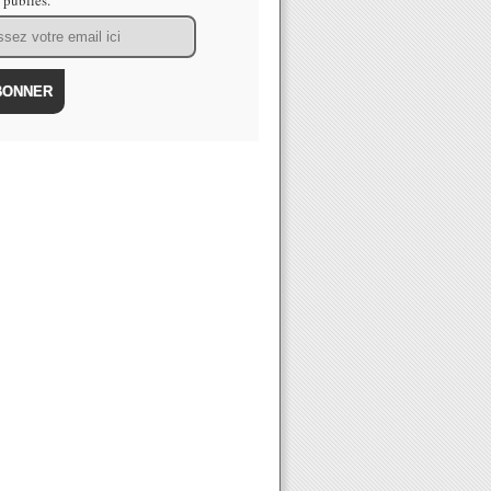
s publiés.