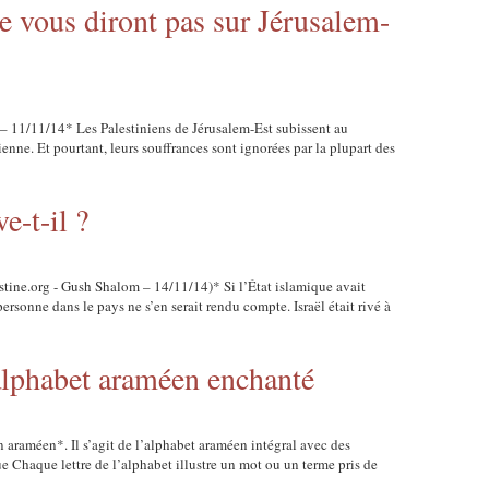
e vous diront pas sur Jérusalem-
– 11/11/14* Les Palestiniens de Jérusalem-Est subissent au
ienne. Et pourtant, leurs souffrances sont ignorées par la plupart des
e-t-il ?
stine.org - Gush Shalom – 14/11/14)* Si l’État isla­mique avait
 per­sonne dans le pays ne s’en serait rendu compte. Israël était rivé à
alphabet araméen enchanté
n araméen*. Il s’agit de l’alphabet araméen intégral avec des
ue Chaque lettre de l’alphabet illustre un mot ou un terme pris de