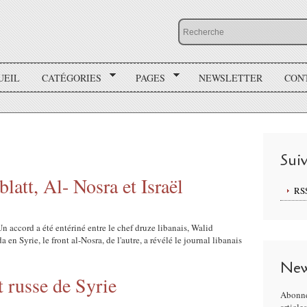
UEIL
CATÉGORIES
PAGES
NEWSLETTER
CON
Sui
att, Al- Nosra et Israël
RS
 accord a été entériné entre le chef druze libanais, Walid
en Syrie, le front al-Nosra, de l'autre, a révélé le journal libanais
New
t russe de Syrie
Abonne