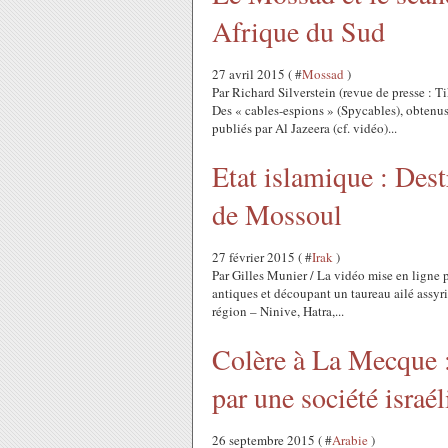
Afrique du Sud
27 avril 2015 ( #
Mossad
)
Par Richard Silverstein (revue de presse : 
Des « cables-espions » (Spycables), obtenu
publiés par Al Jazeera (cf. vidéo)...
Etat islamique : Dest
de Mossoul
27 février 2015 ( #
Irak
)
Par Gilles Munier / La vidéo mise en ligne p
antiques et découpant un taureau ailé assyrie
région – Ninive, Hatra,...
Colère à La Mecque : 
par une société israé
26 septembre 2015 ( #
Arabie
)