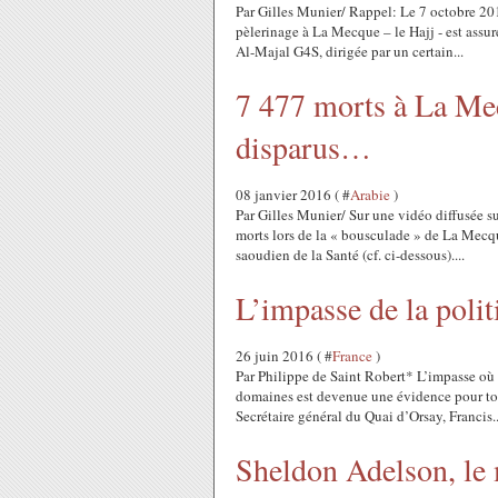
Par Gilles Munier/ Rappel: Le 7 octobre 201
pèlerinage à La Mecque – le Hajj - est assuré
Al-Majal G4S, dirigée par un certain...
7 477 morts à La Me
disparus…
08 janvier 2016 ( #
Arabie
)
Par Gilles Munier/ Sur une vidéo diffusée s
morts lors de la « bousculade » de La Mecqu
saoudien de la Santé (cf. ci-dessous)....
L’impasse de la polit
26 juin 2016 ( #
France
)
Par Philippe de Saint Robert* L’impasse où
domaines est devenue une évidence pour tou
Secrétaire général du Quai d’Orsay, Francis..
Sheldon Adelson, le m