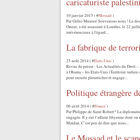
caricaturiste palestin
10 janvier 2015 ( #
Mossad
)
Par Gilles Munier/ Souvenons nous ! Le dessi
Orient, a été assassiné à Londres, le 22 juill
irrévérencieux à l'égard...
La fabrique de terror
25 août 2014 ( #
Etats-Unis
)
Revue de presse : Les Actualités du Droit 
à Obama – les Etats-Unis (Territoire indien
pour ensuite pleurnicher et engage...
Politique étrangère d
06 avril 2014 ( #
France
)
Par Philippe de Saint Robert* La diplomatie
engagée. Il y eut l’affaire libyenne dont on
Maïdan. C’est peu de dire que nous...
Le Mossad et le scan