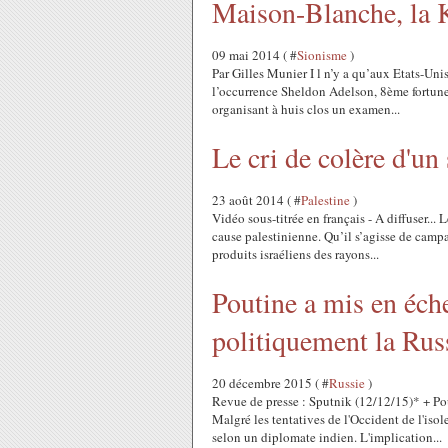
Maison-Blanche, la K
09 mai 2014 ( #
Sionisme
)
Par Gilles Munier I l n’y a qu’aux Etats-Unis
l’occurrence Sheldon Adelson, 8ème fortune
organisant à huis clos un examen...
Le cri de colère d'un 
23 août 2014 ( #
Palestine
)
Vidéo sous-titrée en français - A diffuser... 
cause palestinienne. Qu’il s’agisse de camp
produits israéliens des rayons...
Poutine a mis en éche
politiquement la Rus
20 décembre 2015 ( #
Russie
)
Revue de presse : Sputnik (12/12/15)* + P
Malgré les tentatives de l'Occident de l'isol
selon un diplomate indien. L'implication...