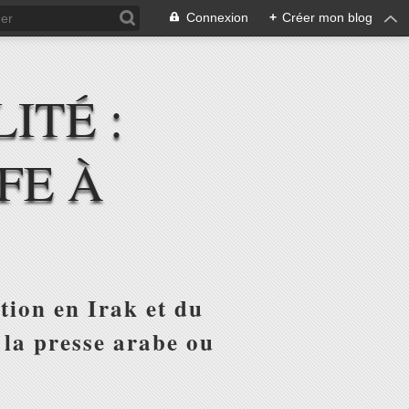
Connexion
+
Créer mon blog
ITÉ :
FE À
tion en Irak et du
 la presse arabe ou