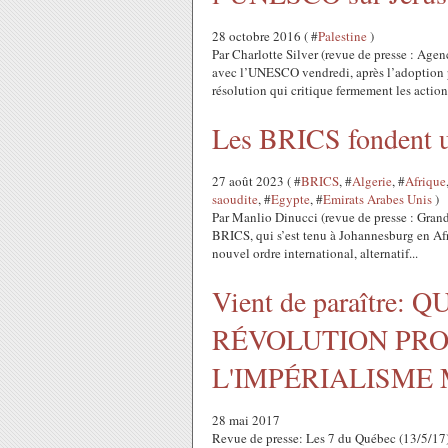
28 octobre 2016 ( #
Palestine
)
Par Charlotte Silver (revue de presse : Age
avec l’UNESCO vendredi, après l’adoption pa
résolution qui critique fermement les actions
Les BRICS fondent un
27 août 2023 ( #
BRICS
, #
Algerie
, #
Afrique
saoudite
, #
Egypte
, #
Emirats Arabes Unis
)
Par Manlio Dinucci (revue de presse : Gra
BRICS, qui s’est tenu à Johannesburg en Afri
nouvel ordre international, alternatif...
Vient de paraître
RÉVOLUTION PRO
L'IMPÉRIALISME
28 mai 2017
Revue de presse: Les 7 du Québec (13/5/17