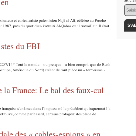
ien
article
Email
nateur et caricaturiste palestinien Naji al-Ali, célèbre au Proche-
et 1987, près du quotidien koweiti Al-Qabas où il travaillait. Il était
istes du FBI
– 22/7/14* Tout le monde – ou presque – a bien compris que de Bush
 occupé, Amérique du Nord) créent de tout pièce un « terrorisme »
e la France: Le bal des faux-cul
 française s’enfonce dans l’impasse où le précédent quinquennat l’a
 retrouve, comme par hasard, certains protagonistes place de
dale des « cables-espions » en