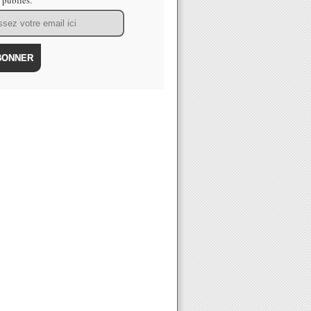
s publiés.