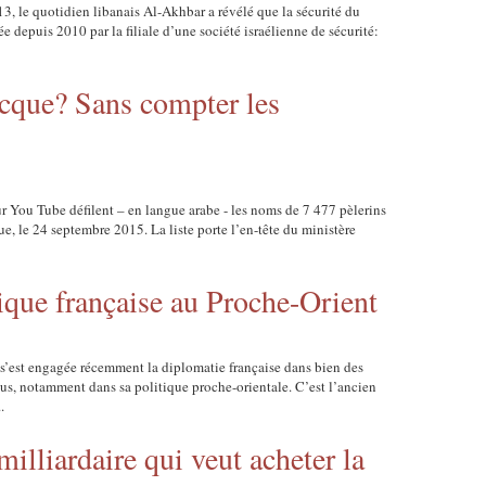
3, le quotidien libanais Al-Akhbar a révélé que la sécurité du
e depuis 2010 par la filiale d’une société israélienne de sécurité:
cque? Sans compter les
ur You Tube défilent – en langue arabe - les noms de 7 477 pèlerins
e, le 24 septembre 2015. La liste porte l’en-tête du ministère
ique française au Proche-Orient
 s’est engagée récemment la diplomatie française dans bien des
s, notamment dans sa politique proche-orientale. C’est l’ancien
.
illiardaire qui veut acheter la