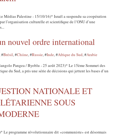
nce Médias Palestine - 15/10/16)* Israël a suspendu sa coopération
r l’organisation culturelle et scientifique de l’ONU d’une
...
 nouvel ordre international
, #
Brésil
, #
Chiine
, #
Russie
, #
Inde
, #
Afrique du Sud
, #
Arabie
ndangolo Pangea / Byoblu - 25 août 2023)* Le 15ème Sommet des
que du Sud, a pris une série de décisions qui jettent les bases d’un
: QUESTION NATIONALE ET
LÉTARIENNE SOUS
 MODERNE
)* Le programme révolutionnaire dit «communiste» est désormais