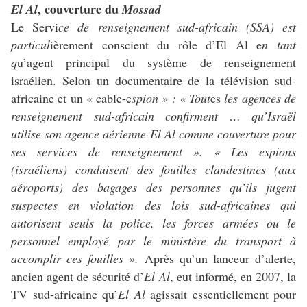
, couverture du
El Al
Mossad
Le Servi
ce de renseignement sud-africain (SSA) est
particul
ièrement conscient du rôle d’El Al e
n tant
q
u’agent principal du système de renseignement
israélien. Selon un documentaire de la télévision sud-
africaine et un « cable-e
spion » : « Tout
es
les agences de
renseignement sud-africain confirment … qu’Israël
utilise son agence aérienne El Al comme couverture pour
ses services de renseignement ». « Les espions
(israéliens) conduisent des fouilles clandestines (aux
aéroports) des bagages des personnes qu’ils jugent
suspectes en violation des lois sud-africaines qui
autorisent seuls la police, les forces armées ou le
personnel employé par le ministère du transport à
accomplir ces fouilles ».
Après qu’un lanceur d’alerte,
ancien agent de sécurité d’
El Al
, eut informé, en 2007, la
TV sud-africaine qu’
El Al
agissait essentiellement pour