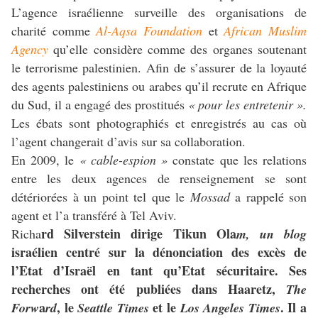
L’agence israélienne surveille des organisations de
charité comme
Al-Aqsa Foundation
et
African Muslim
Agency
qu’elle considère comme des organes soutenant
le terrorisme palestinien. Afin de s’assurer de la loyauté
des agents palestiniens ou arabes qu’il recrute en Afrique
du Sud, il a engagé des prostitués
« pour les entretenir ».
Les ébats sont photographiés et enregistrés au cas où
l’agent changerait d’avis sur sa collaboration.
En 2009, le
« cable-espion »
constate que les relations
entre les deux agences de renseignement se sont
détériorées à un point tel que le
Mossad
a rappelé son
agent et l’a transféré à Tel Aviv.
rd Silverstein dirige Tikun Ola
Richa
m, un blog
israélien centré sur la dénonciation des excès de
l’Etat d’Israël en tant qu’Etat sécuritaire. Ses
recherches ont été publiées dans Haaretz,
The
a
, le
et le
. Il a
Forw
rd
Seattle Times
Los Angeles Times