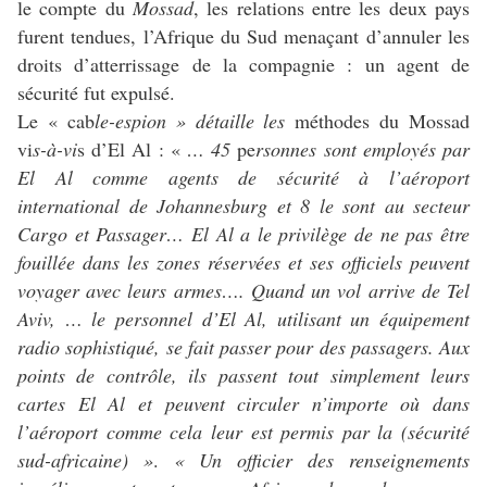
le compte du
Mossad
, les relations entre les deux pays
furent tendues, l’Afrique du Sud menaçant d’annuler les
droits d’atterrissage de la compagnie : un agent de
sécurité fut expulsé.
Le « cab
le-espion » détaille les
méthodes du Mossad
vi
s-à-vi
s d’El Al : «
… 45
pe
rsonnes sont employés par
El Al comme agents de sécurité à l’aéroport
international de Johannesburg et 8 le sont au secteur
Cargo et Passager… El Al a le privilège de ne pas être
fouillée dans les zones réservées et ses officiels peuvent
voyager avec leurs armes…. Quand un vol arrive de Tel
Aviv, … le personnel d’El Al, utilisant un équipement
radio sophistiqué, se fait passer pour des passagers. Aux
points de contrôle, ils passent tout simplement leurs
cartes El Al et peuvent circuler n’importe où dans
l’aéroport comme cela leur est permis par la (sécurité
sud-africaine) »
.
« Un officier des renseignements