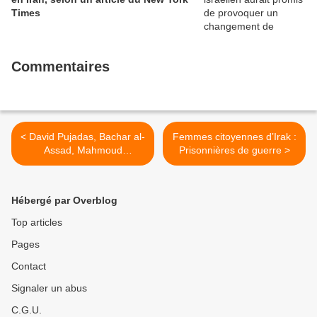
Times
Commentaires
< David Pujadas, Bachar al-
Femmes citoyennes d’Irak :
Assad, Mahmoud
Prisonnières de guerre >
Ahmadinejad… et la
"mission d’informer"
Hébergé par Overblog
Top articles
Pages
Contact
Signaler un abus
C.G.U.