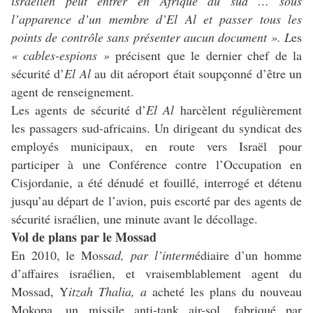
israélien peut entrer en Afrique du sud … sous
l’apparence d’un membre d’El Al et passer tous les
points de contrôle sans présenter aucun document ». L
es
« cables-espions »
précisent que le dernier chef de la
sécurité d’
El Al
au dit aéroport était soupçonné d’être un
agent de renseignement.
Les agents de sécurité d’
El Al
harcèlent régulièrement
les passagers sud-africains. Un dirigeant du syndicat des
employés municipaux, en route vers Israël pour
participer à une Conférence contre l’Occupation en
Cisjordanie, a été dénudé et fouillé, interrogé et détenu
jusqu’au départ de l’avion, puis escorté par des agents de
sécurité israélien, une minute avant le décollage.
Vol de plans par le Mossad
En 2010, le Moss
ad, par l’interm
édiaire d’un homme
d’affaires israélien, et vraisemblablement agent du
Mossad, Y
itzah Thalia, a
acheté les plans du nouveau
Mokopa, un missile
anti-tank air-sol, fabriqué par