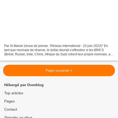
Par Al Manar (revue de presse : Réseau international - 10 juin 2023)* En
tant que monnaie de réserve, le dollar devrait s’effondrer si les BRICS
(Brésil, Russie, Inde, Chine, Afrique du Sud) créent leur propre monnaie, a
estimé l’ancien conseiller de...
Page suivante >
Hébergé par Overblog
Top articles
Pages
Contact
Signaler un abus