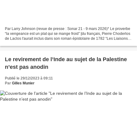
Par Larry Johnson (revue de presse : Sonar 21 - 9 mars 2026)* Le proverbe
“la vengeance est un plat qui se mange froid” [du français, Pierre Choderlos
de Laclos l'aurait inclus dans son roman épistolaire de 1782 “Les Liaisons
dangereuses”] et apparaît...
Le revirement de l’Inde au sujet de la Palestine
n’est pas anodin
Publié le 29/12/2023 à 09:11
Par
Gilles Munier