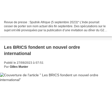
Revue de presse : Sputnik Afrique (5 septembre 2023)* L’Inde pourrait
cesser de porter son nom actuel dès fin septembre. Des spéculations sur le
sujet ont été provoquées par la publication d’une invitation au dîner du G20
émanant du chef d’État indien...
Les BRICS fondent un nouvel ordre
international
Publié le 27/08/2023 à 07:51
Par
Gilles Munier