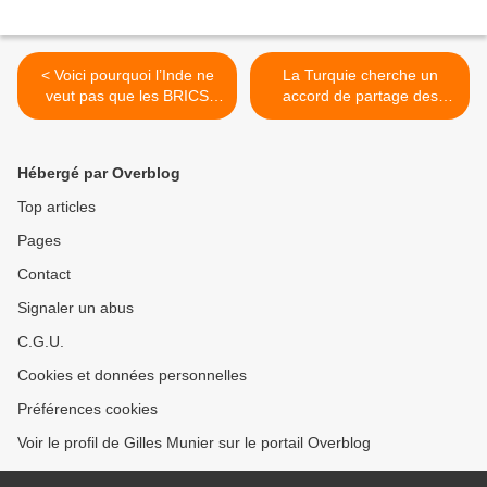
< Voici pourquoi l’Inde ne
La Turquie cherche un
veut pas que les BRICS
accord de partage des
démantèlent l’ordre mondial
revenus avec l’Irak pour
construit par l’Occident
relancer les flux pétroliers >
Hébergé par Overblog
Top articles
Pages
Contact
Signaler un abus
C.G.U.
Cookies et données personnelles
Préférences cookies
Voir le profil de Gilles Munier sur le portail Overblog