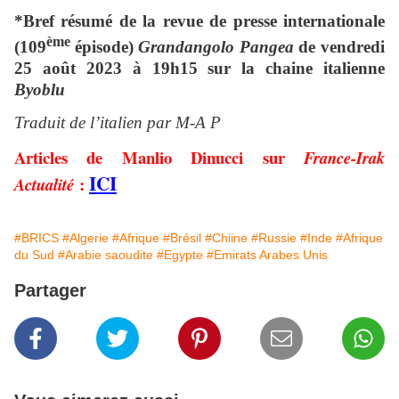
*Bref résumé de la revue de presse internationale
ème
(109
épisode)
Grandangolo Pangea
de vendredi
25 août 2023 à 19h15 sur la chaine italienne
Byoblu
Traduit de l’italien par M-A P
Articles de Manlio Dinucci sur
France-Irak
ICI
:
Actualité
#BRICS
#Algerie
#Afrique
#Brésil
#Chiine
#Russie
#Inde
#Afrique
du Sud
#Arabie saoudite
#Egypte
#Emirats Arabes Unis
Partager