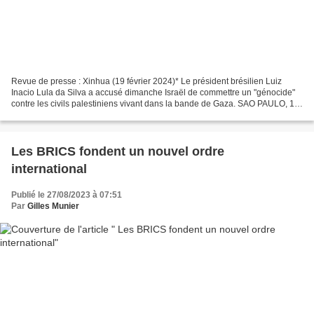
Revue de presse : Xinhua (19 février 2024)* Le président brésilien Luiz
Inacio Lula da Silva a accusé dimanche Israël de commettre un "génocide"
contre les civils palestiniens vivant dans la bande de Gaza. SAO PAULO, 19
février (Xinhua) -- Le président...
Les BRICS fondent un nouvel ordre
international
Publié le 27/08/2023 à 07:51
Par
Gilles Munier