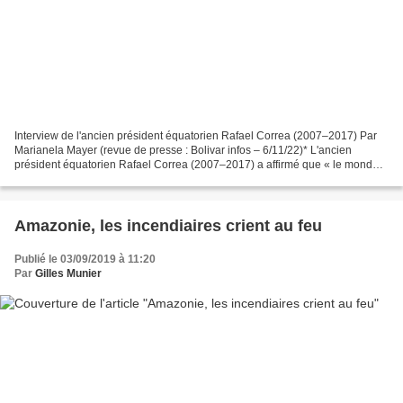
Interview de l'ancien président équatorien Rafael Correa (2007–2017) Par
Marianela Mayer (revue de presse : Bolivar infos – 6/11/22)* L'ancien
président équatorien Rafael Correa (2007–2017) a affirmé que « le monde
de l'avenir est celui du bloc » et il...
Amazonie, les incendiaires crient au feu
Publié le 03/09/2019 à 11:20
Par
Gilles Munier