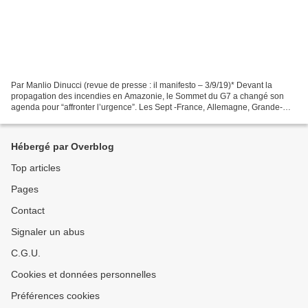
Par Manlio Dinucci (revue de presse : il manifesto – 3/9/19)* Devant la
propagation des incendies en Amazonie, le Sommet du G7 a changé son
agenda pour “affronter l’urgence”. Les Sept -France, Allemagne, Grande-
Bretagne, Italie, Japon, Canada et États-Unis-...
Hébergé par Overblog
Top articles
Pages
Contact
Signaler un abus
C.G.U.
Cookies et données personnelles
Préférences cookies