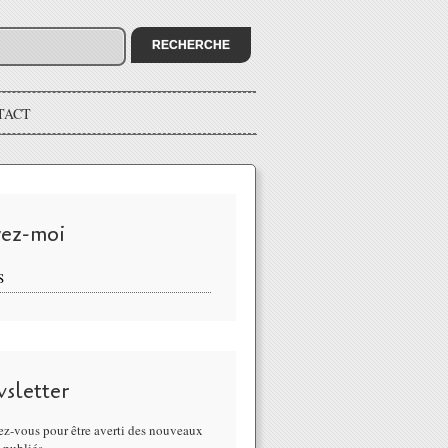
TACT
vez-moi
S
sletter
z-vous pour être averti des nouveaux