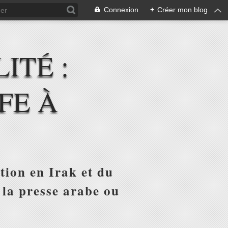
Connexion
+
Créer mon blog
ITÉ :
FE À
tion en Irak et du
 la presse arabe ou