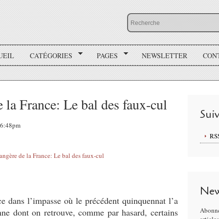
UEIL
CATÉGORIES
PAGES
NEWSLETTER
CON
e la France: Le bal des faux-cul
Sui
 16:48pm
RS
New
ce dans l’impasse où le précédent quinquennat l’a
Abonne
yenne dont on retrouve, comme par hasard, certains