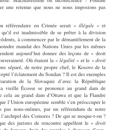
 russe. Machiavélisme ou inconscience ? Poutine
oser une retenue que nous ne nous imposions pas
n référendaire en Crimée serait
« illégale »
et
, qu’il est inadmissible de se prêter à la division
écédents, à commencer par le démantèlement de la
 moindre mandat des Nations Unies par les mêmes
endent aujourd’hui donner des leçons de « droit
souveraineté. Où étaient la
« légalité »
et le
« droit
ons séparé, de notre propre chef, le Kosovo de la
cepté l’éclatement du Soudan ? Il est des exemples
paration de la Slovaquie d’avec la République
la vieille Écosse se prononce au grand dam de
e cela au grand dam d’Ottawa et que la Flandre
 que l’Union européenne semble s’en préoccuper le
s pas nous-mêmes, par un référendum de notre
 l’archipel des Comores ? De qui se moque-t-on ?
que des juristes de rencontre appellent le
« droit
n du fameux droit des peuples à disposer d’eux-