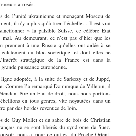
roseurs arrosés.
ns de l’unité ukrainienne et menaçant Moscou de
ment, il n’y a plus qu’à tirer l’échelle… Il est vrai
nctionner » la paisible Suisse, ce célèbre Etat
ote mal. Au demeurant, ce n’est pas d’hier que les
n prennent à une Russie qu’elles ont aidée à se
’éclatement du bloc soviétique, et dont elles ne
 L’intérêt stratégique de la France est dans la
e grande puissance européenne.
ligne adoptée, à la suite de Sarkozy et de Juppé,
rie. Comme l’a remarqué Dominique de Villepin, il
étendant être un État de droit, nous nous portions
ébellions en tous genres, vite noyautées dans un
utre par des hordes revenues de loin.
ps de Guy Mollet et du sabre de bois de Christian
français ne se sont libérés du syndrome de Suez.
pouvoir, nous a, pour ce qui est du Proche-Orient,