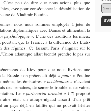
article
n. C’est peu de dire que nous avions plus que
Email
nies, avec pour conséquence la déstabilisation de
ancune de Vladimir Poutine.
iennes, nous nous sommes employés à jeter de
relations diplomatiques avec Damas et alimentant la
en psychologique ».
L’une des traditions les mieux
t pourtant que la France, à la différence des États-
n des régimes. Ce faisant, Paris s’alignait sur le
Union atlantique allait bientôt prendre le pas sur
 événements de Kiev pour que nous livrions une
à la Russie : on prétendait déjà
« punir »
Poutine
ev même, les émissaires
« occidentaux »
n’avaient
is des semaines, de semer le trouble et de vaines
ontation. Le
« partenariat oriental »
( ?) proposé
raine était un attrape-nigaud assorti d’un prêt
d’un pays déjà en faillite qui ne pouvait hésiter