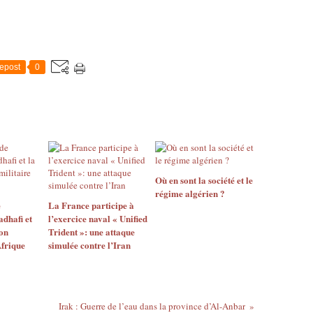
epost
0
Où en sont la société et le
régime algérien ?
e
La France participe à
hafi et
l’exercice naval « Unified
ion
Trident »: une attaque
Afrique
simulée contre l’Iran
Irak : Guerre de l’eau dans la province d’Al-Anbar