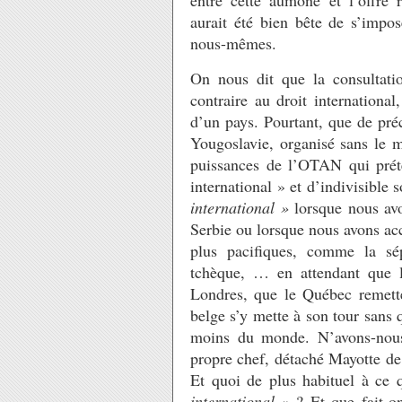
entre cette aumône et l’offre
aurait été bien bête de s’imp
nous-mêmes.
On nous dit que la consultatio
contraire au droit international
d’un pays. Pourtant, que de pr
Yougoslavie, organisé sans le
puissances de l’OTAN qui prét
international » et d’indivisible 
international »
lorsque nous av
Serbie ou lorsque nous avons ac
plus pacifiques, comme la sé
tchèque, … en attendant que 
Londres, que le Québec remett
belge s’y mette à son tour sans
moins du monde. N’avons-nou
propre chef, détaché Mayotte de
Et quoi de plus habituel à ce 
international »
? Et que fait-o