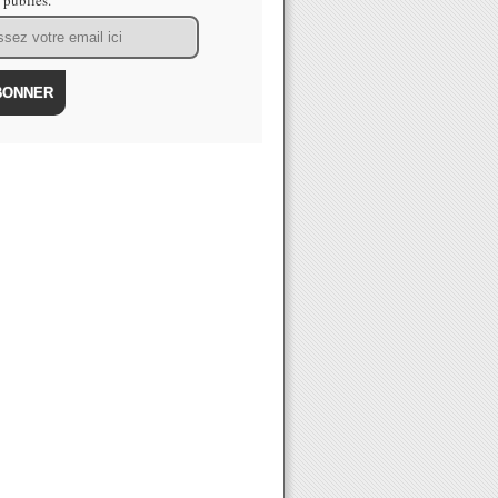
s publiés.