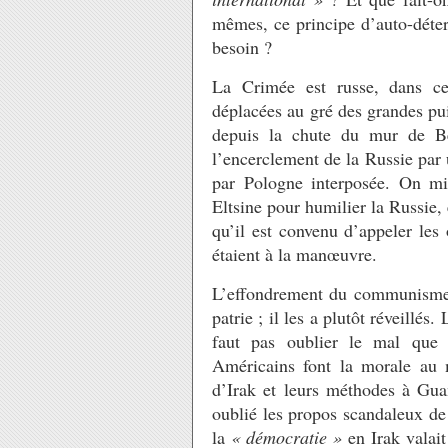
mêmes, ce principe d’auto-déte
besoin ?
La Crimée est russe, dans cet
déplacées au gré des grandes pu
depuis la chute du mur de Ber
l’encerclement de la Russie pa
par Pologne interposée. On mi
Eltsine pour humilier la Russie, 
qu’il est convenu d’appeler les
étaient à la manœuvre.
L’effondrement du communisme 
patrie ; il les a plutôt réveillé
faut pas oublier le mal que
Américains font la morale au 
d’Irak et leurs méthodes à Gu
oublié les propos scandaleux de
la
« démocratie »
en Irak valai