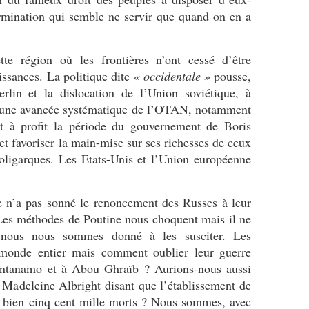
rmination qui semble ne servir que quand on en a
te région où les frontières n’ont cessé d’être
issances. La politique dite
« occidentale »
pousse,
lin et la dislocation de l’Union soviétique, à
r une avancée systématique de l’OTAN, notamment
t à profit la période du gouvernement de Boris
et favoriser la main-mise sur ses richesses de ceux
 oligarques. Les Etats-Unis et l’Union européenne
n’a pas sonné le renoncement des Russes à leur
s. Les méthodes de Poutine nous choquent mais il ne
 nous nous sommes donné à les susciter. Les
monde entier mais comment oublier leur guerre
antanamo et à Abou Ghraïb ? Aurions-nous aussi
 Madeleine Albright disant que l’établissement de
t bien cinq cent mille morts ? Nous sommes, avec