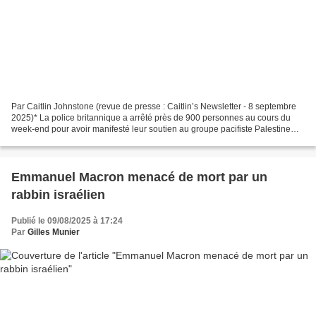
Par Caitlin Johnstone (revue de presse : Caitlin’s Newsletter - 8 septembre
2025)* La police britannique a arrêté près de 900 personnes au cours du
week-end pour avoir manifesté leur soutien au groupe pacifiste Palestine
Action. En vertu de la législation...
Emmanuel Macron menacé de mort par un
rabbin israélien
Publié le 09/08/2025 à 17:24
Par
Gilles Munier