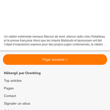
Un rabbin extrémiste menace Macron de mort, silence radio chez Retailleau
et la presse française Alors que les imams Mahjoubi et Iquioussen ont fait
l’objet d’expulsions express pour des propos jugés controversés, le rabbin
extrémiste David Daniel Cohen...
Page suivante >
Hébergé par Overblog
Top articles
Pages
Contact
Signaler un abus