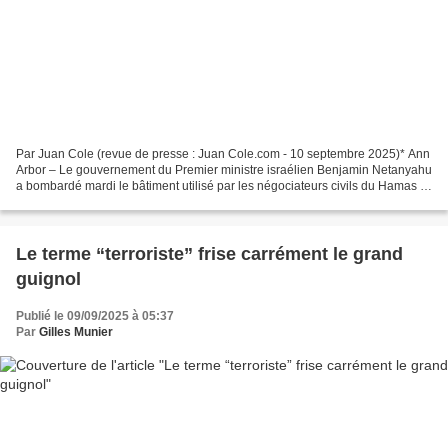
Par Juan Cole (revue de presse : Juan Cole.com - 10 septembre 2025)* Ann
Arbor – Le gouvernement du Premier ministre israélien Benjamin Netanyahu
a bombardé mardi le bâtiment utilisé par les négociateurs civils du Hamas à
Doha, au Qatar, alors que des...
Le terme “terroriste” frise carrément le grand
guignol
Publié le 09/09/2025 à 05:37
Par
Gilles Munier