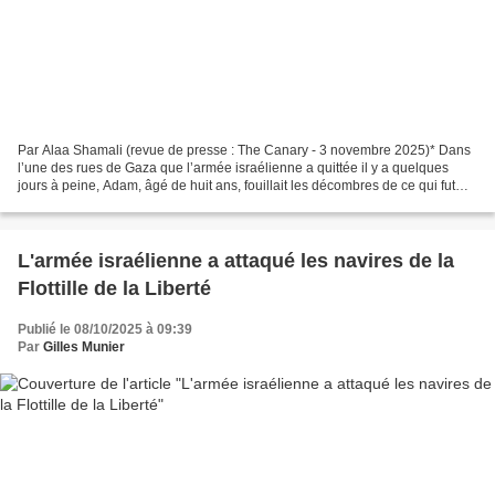
Par Alaa Shamali (revue de presse : The Canary - 3 novembre 2025)* Dans
l’une des rues de Gaza que l’armée israélienne a quittée il y a quelques
jours à peine, Adam, âgé de huit ans, fouillait les décombres de ce qui fut
autrefois sa maison à la recherche...
L'armée israélienne a attaqué les navires de la
Flottille de la Liberté
Publié le 08/10/2025 à 09:39
Par
Gilles Munier