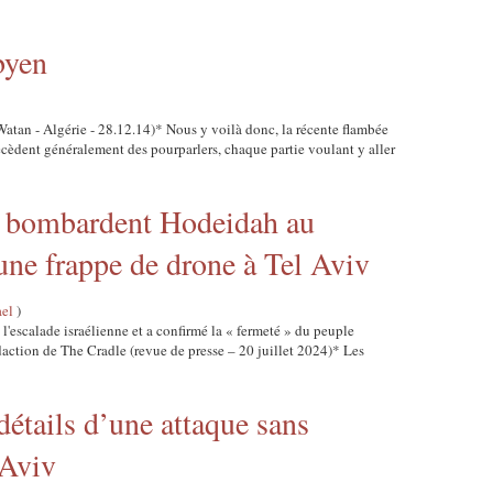
byen
atan - Algérie - 28.12.14)* Nous y voilà donc, la récente flambée
écèdent généralement des pourparlers, chaque partie voulant y aller
ns bombardent Hodeidah au
ne frappe de drone à Tel Aviv
ael
)
l'escalade israélienne et a confirmé la « fermeté » du peuple
daction de The Cradle (revue de presse – 20 juillet 2024)* Les
détails d’une attaque sans
-Aviv