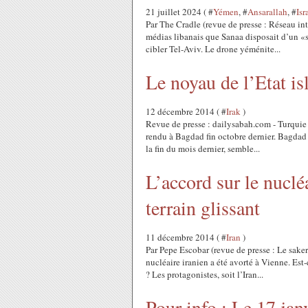
21 juillet 2024 ( #
Yémen
, #
Ansarallah
, #
Isr
Par The Cradle (revue de presse : Réseau in
médias libanais que Sanaa disposait d’un «
cibler Tel-Aviv. Le drone yéménite...
Le noyau de l’Etat is
12 décembre 2014 ( #
Irak
)
Revue de presse : dailysabah.com - Turquie 
rendu à Bagdad fin octobre dernier. Bagdad
la fin du mois dernier, semble...
L’accord sur le nuclé
terrain glissant
11 décembre 2014 ( #
Iran
)
Par Pepe Escobar (revue de presse : Le sake
nucléaire iranien a été avorté à Vienne. Est
? Les protagonistes, soit l’Iran...
Pour info : Le 17 jan