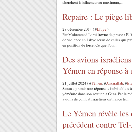
cherchent à influencer au maximum,...
Repaire : Le piège li
28 décembre 2014 ( #
Libye
)
Par Mohammed Larbi (revue de presse : El W
de violence en Libye serait de celles qui pr
en position de force. Ce que l’on...
Des avions israélie
Yémen en réponse à u
21 juillet 2024 ( #
Yémen
, #
Ansarallah
, #
Isr
Sanaa a promis une réponse « inévitable » à 
yéménite dans son soutien à Gaza. Par la ré
avions de combat israéliens ont lancé le...
Le Yémen révèle les 
précédent contre Tel