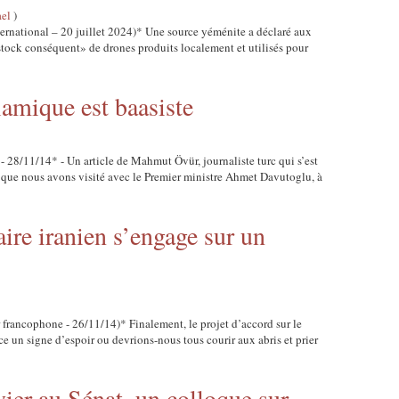
ael
)
ternational – 20 juillet 2024)* Une source yéménite a déclaré aux
stock conséquent» de drones produits localement et utilisés pour
lamique est baasiste
- 28/11/14* - Un article de Mahmut Övür, journaliste turc qui s’est
 que nous avons visité avec le Premier ministre Ahmet Davutoglu, à
aire iranien s’engage sur un
r francophone - 26/11/14)* Finalement, le projet d’accord sur le
-ce un signe d’espoir ou devrions-nous tous courir aux abris et prier
vier au Sénat, un colloque sur