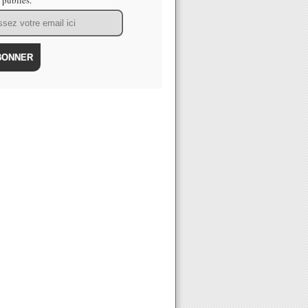
s publiés.