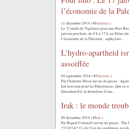
l’économie de la Pal
11 décembre 2014 ( #
Palestine
)
Le "Comité de Vigilance pour une Paix Rée
janvier prochain, de 9 h à 17 h, au Palais d
L'économie de la Palestine : asphyxiée...
L’hydro-apartheid isr
assoiffée
04 septembre 2016 ( #
Palestine
)
Par Charlotte Silver (revue de presse : Age
fait nouveau pour les Palestiniens. Que ce 
Jérusalem Est, la fourniture d’eau...
Irak : le monde troub
09 décembre 2014 ( #
Irak
)
Par Rupert Cornwell (revue de presse : The 
27/10/14)* Ce fut l’un des nombreux inciden