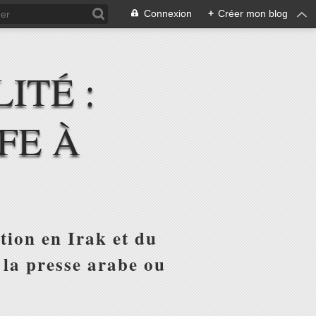
Connexion
+
Créer mon blog
ITÉ :
FE À
tion en Irak et du
 la presse arabe ou