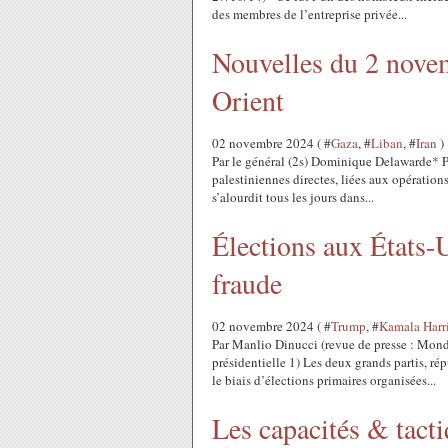
des membres de l’entreprise privée...
Nouvelles du 2 nove
Orient
02 novembre 2024 ( #
Gaza
, #
Liban
, #
Iran
)
Par le général (2s) Dominique Delawarde* Pa
palestiniennes directes, liées aux opération
s’alourdit tous les jours dans...
Élections aux États-
fraude
02 novembre 2024 ( #
Trump
, #
Kamala Harr
Par Manlio Dinucci (revue de presse : Mond
présidentielle 1) Les deux grands partis, ré
le biais d’élections primaires organisées...
Les capacités & tac