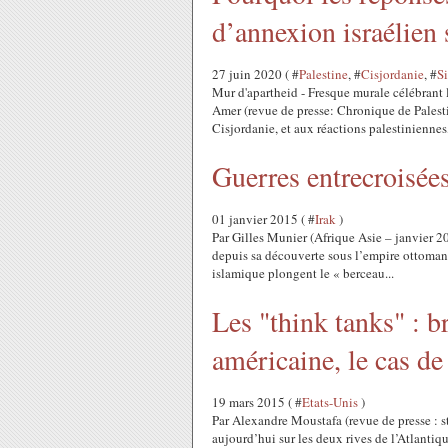
d’annexion israélien s
27 juin 2020 ( #
Palestine
, #
Cisjordanie
, #
S
Mur d'apartheid - Fresque murale célébrant 
Amer (revue de presse: Chronique de Palesti
Cisjordanie, et aux réactions palestiniennes,
Guerres entrecroisées
01 janvier 2015 ( #
Irak
)
Par Gilles Munier (Afrique Asie – janvier 2
depuis sa découverte sous l’empire ottoman. 
islamique plongent le « berceau...
Les "think tanks" : b
américaine, le cas de
19 mars 2015 ( #
Etats-Unis
)
Par Alexandre Moustafa (revue de presse : 
aujourd’hui sur les deux rives de l’Atlantiqu