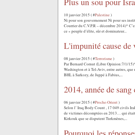
Plus un sou pour Isra
10 janvier 2015 ( #
Palestine
)
Ni pour son gouvernement Ni pour ses instit
Courrier du C.V.P.R – décembre 2014)* C’est 
ce « peuple d’élite, sûr et dominateur...
L'impunité cause de 
08 janvier 2015 ( #
Terrorisme
)
Par Bernard Cornut (Libre Opinion:7/1/15)* D
Washington et à Tel-Aviv, entre autres, que ni
BHL à Sarkozy, de Juppé à Fabius,...
2014, année de sang 
06 janvier 2015 ( #
Proche-Orient
)
Selon l’ Iraq Body Count , 17 049 civils Ir
de victimes décomptées en 2013… qui était d
Kirkouk que se disputent Turkmènes,...
Pourquoi les réponses