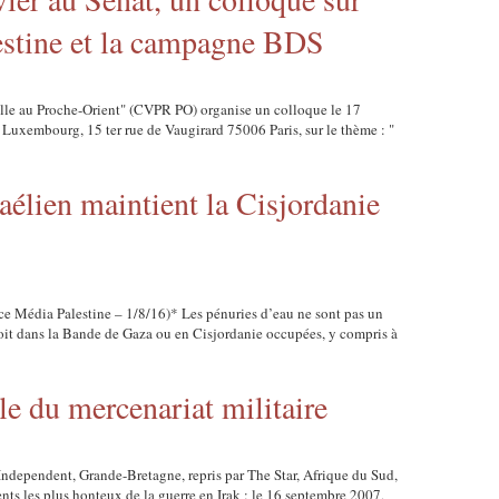
estine et la campagne BDS
lle au Proche-Orient" (CVPR PO) organise un colloque le 17
u Luxembourg, 15 ter rue de Vaugirard 75006 Paris, sur le thème : "
aélien maintient la Cisjordanie
nce Média Palestine – 1/8/16)* Les pénuries d’eau ne sont pas un
soit dans la Bande de Gaza ou en Cisjordanie occupées, y compris à
le du mercenariat militaire
Independent, Grande-Bretagne, repris par The Star, Afrique du Sud,
ts les plus honteux de la guerre en Irak : le 16 septembre 2007,