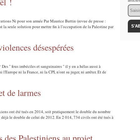
ël !
article
Email
utions Ni pour son armée Par Maurice Buttin (revue de presse :
la seule solution pour mettre fin à l’occupation de la Palestine par
violences désespérées
es " fous imbéciles et sanguinaires " il y en a hélas aussi à
 l'Europe ni la France, ni la CPI, n'ont su juger, ni arrêter. Et de
et de larmes
akiens ont été tués en 2014, soit pratiquement le double du nombre
éjà le double de celui de 2012. En 2 014, 734 civils ont été tués à
 des Palestiniens au projet