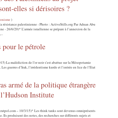
ont-elles si dérisoires ?
ionisme
)
la résistance palestinienne - Photo : ActiveStills.org Par Adnan Abu
ne - 26/6/20)* L’armée israélienne se prépare à l’annexion de la
...
 pour le pétrole
015) La malédiction de l’or noir s’est abattue sur la Mésopotamie
Les guerres d’Irak, l’irrédentisme kurde et l’entrée en lice de l’Etat
ras armé de la politique étrangère
 l’Hudson Institute
stratpol.com – 10/3/15)* Les think tanks sont devenus omniprésents
e. Ils produisent des notes, des recherches sur différents sujets et