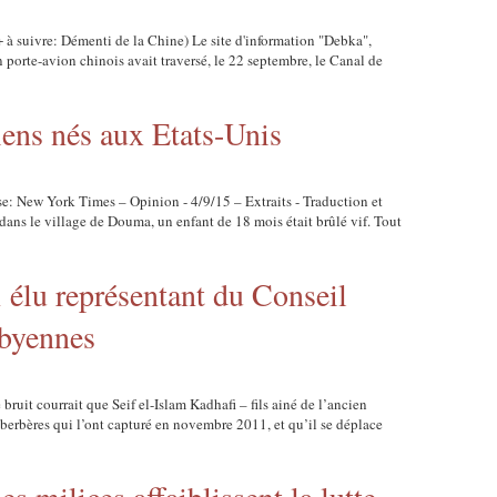
+ à suivre: Démenti de la Chine) Le site d'information "Debka",
un porte-avion chinois avait traversé, le 22 septembre, le Canal de
liens nés aux Etats-Unis
se: New York Times – Opinion - 4/9/15 – Extraits - Traduction et
dans le village de Douma, un enfant de 18 mois était brûlé vif. Tout
 élu représentant du Conseil
ibyennes
bruit courrait que Seif el-Islam Kadhafi – fils ainé de l’ancien
s berbères qui l’ont capturé en novembre 2011, et qu’il se déplace