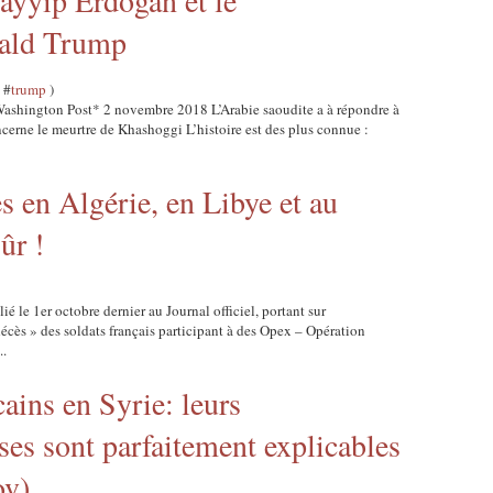
ayyip Erdogan et le
ald Trump
, #
trump
)
ashington Post* 2 novembre 2018 L’Arabie saoudite a à répondre à
cerne le meurtre de Khashoggi L’histoire est des plus connue :
s en Algérie, en Libye et au
ûr !
ié le 1er octobre dernier au Journal officiel, portant sur
décès » des soldats français participant à des Opex – Opération
..
ains en Syrie: leurs
es sont parfaitement explicables
ov)