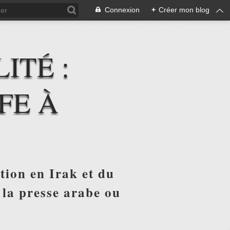
Connexion
+
Créer mon blog
ITÉ :
FE À
tion en Irak et du
 la presse arabe ou