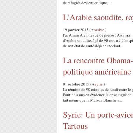
de réfugiés devient critique,...
L'Arabie saoudite, r
19 janvier 2015 ( #
Arabie
)
Par Armin Arefi (revue de presse : Assawra 
d'Arabie saoudite, âgé de 90 ans, a été hos
de son état de santé déjà chancelant...
La rencontre Obama-P
politique américaine
01 octobre 2015 ( #
Syrie
)
La réunion de 90 minutes de lundi entre le 
Poutine a mis en évidence la crise aiguë de
fait même que la Maison Blanche a...
Syrie: Un porte-avion
Tartous