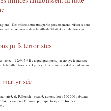
es milices affaiblissent la lutte
ue
gton) – Des milices soutenues par le gouvernement irakien se sont
sons et de commerces dans la ville de Tikrit et aux alentours en
ons juifs terroristes
stine.eu – 12/9/15)* Il y a quelques jours, j’ai envoyé le message
siné la famille Dawabsha et protège les criminels, soit il ne fait aucun
 martyrisée
 martyrisée de Falloujah – estimée aujourd’hui à 300 000 habitants -
004, il avait ému l’opinion publique lorsque les troupes
e...