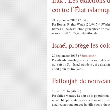
Irak : Les exactions d
contre l’État islamiq
21 septembre 2015 ( #
Irak
)
Par Human Rights Watch (20/9/15)* (Washin
livrées à une destruction généralisée de mai
mars et avril 2015, en violation des...
Israël protège les col
20 septembre 2015 ( #
Sionisme
)
Par Ali Abunimah (revue de presse: Info-Pale
qui suit : « Soit Israël sait déjà qui a assas
effort pour les trouver....
Falloujah de nouveau
18 avril 2016 ( #
Irak
)
Par Gilles Munier/ Le sort de la population
ne semble plus intéresser grand monde. En 2
américaines ont attaqué la ville sous prétext