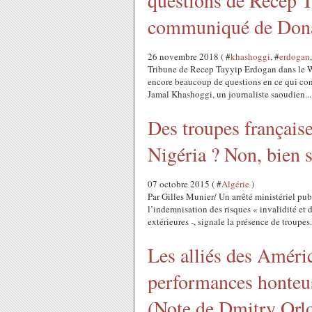
questions de Recep T
communiqué de Don
26 novembre 2018 ( #
khashoggi
, #
erdogan
Tribune de Recep Tayyip Erdogan dans le W
encore beaucoup de questions en ce qui con
Jamal Khashoggi, un journaliste saoudien...
Des troupes française
Nigéria ? Non, bien s
07 octobre 2015 ( #
Algérie
)
Par Gilles Munier/ Un arrêté ministériel publ
l’indemnisation des risques « invalidité et 
extérieures -, signale la présence de troupes.
Les alliés des Améric
performances honteus
(Note de Dmitry Orl