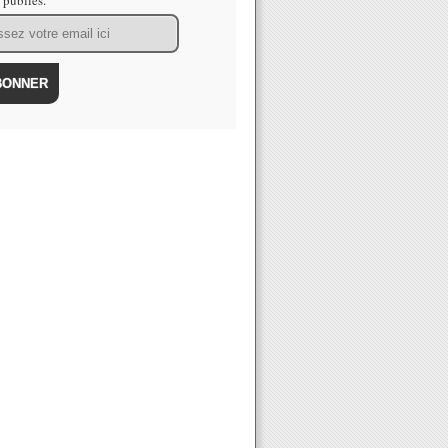
s publiés.