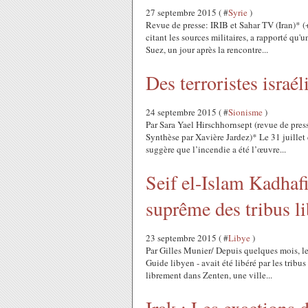
27 septembre 2015 ( #
Syrie
)
Revue de presse: IRIB et Sahar TV (Iran)* (
citant les sources militaires, a rapporté qu'
Suez, un jour après la rencontre...
Des terroristes israé
24 septembre 2015 ( #
Sionisme
)
Par Sara Yael Hirschhornsept (revue de pres
Synthèse par Xavière Jardez)* Le 31 juillet 
suggère que l’incendie a été l’œuvre...
Seif el-Islam Kadhafi
suprême des tribus l
23 septembre 2015 ( #
Libye
)
Par Gilles Munier/ Depuis quelques mois, le 
Guide libyen - avait été libéré par les tribu
librement dans Zenten, une ville...