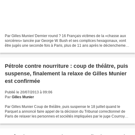
Par Gilles Munier/ Dernier round ? 16 Français victimes de la «chasse aux
sorcières» lancée par George W. Bush et ses complices hexagonaux, vont
être jugés une seconde fois à Paris, plus de 11 ans après le déclenchement
de l’ « Affaire Pétrole contre...
Pétrole contre nourriture : coup de théâtre, puis
suspense, finalement la relaxe de Gilles Munier
est confirmée
Publié le 20/07/2013 à 09:06
Par
Gilles Munier
Par Gilles Munier Coup de théâtre, puis suspense le 18 juillet quand le
Parquet a annoncé faire appel de la décision du Tribunal correctionnel de
Paris de relaxer les personnes et sociétés impliquées par le juge Courroye
dans l’affaire « Pétrole contre...