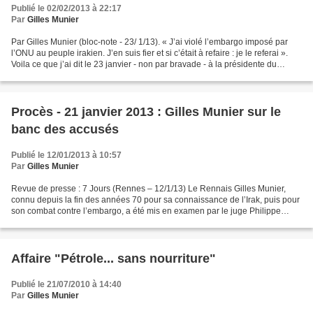
Publié le 02/02/2013 à 22:17
Par
Gilles Munier
Par Gilles Munier (bloc-note - 23/ 1/13). « J’ai violé l’embargo imposé par
l’ONU au peuple irakien. J’en suis fier et si c’était à refaire : je le referai ».
Voila ce que j’ai dit le 23 janvier - non par bravade - à la présidente du
tribunal qui avait...
Procès - 21 janvier 2013 : Gilles Munier sur le
banc des accusés
Publié le 12/01/2013 à 10:57
Par
Gilles Munier
Revue de presse : 7 Jours (Rennes – 12/1/13) Le Rennais Gilles Munier,
connu depuis la fin des années 70 pour sa connaissance de l’Irak, puis pour
son combat contre l’embargo, a été mis en examen par le juge Philippe
Courroye en octobre 2005 dans l’affaire...
Affaire "Pétrole... sans nourriture"
Publié le 21/07/2010 à 14:40
Par
Gilles Munier