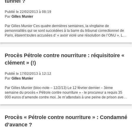
tunnel ?
Publié le 22/02/2013 à 08:19
Par
Gilles Munier
Par Gilles Munier Ces quatre dernières semaines, la vingtaine de
personnalités qui se sont succédées à la barre du tribunal correctionnel de
Paris, étaient toutes accusées d’ « avoir violé une résolution de l’ONU ». Le
fait qu’elles aient allégé – quelles...
Procès Pétrole contre nourriture : réquisitoire «
clément » (!)
Publié le 17/02/2013 à 12:12
Par
Gilles Munier
Par Gilles Munier (bloc-note – 12/2/13) Le 12 février dernier – 3ème
semaine du procès « Pétrole contre nourriture » - le procureur a requis 35
000 euros d’amende contre moi. Je m’attendais à une peine de prison avec
sursis, agrémentée d’une amende. Je...
Procès « Pétrole contre nourriture » : Condamné
d’avance ?