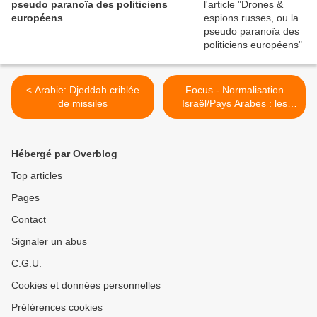
pseudo paranoïa des politiciens
européens
< Arabie: Djeddah criblée
Focus - Normalisation
de missiles
Israël/Pays Arabes : les
$3milliards du Fonds
Abraham promis par Trump
tardent à venir… (Times of
Hébergé par Overblog
Israel) >
Top articles
Pages
Contact
Signaler un abus
C.G.U.
Cookies et données personnelles
Préférences cookies