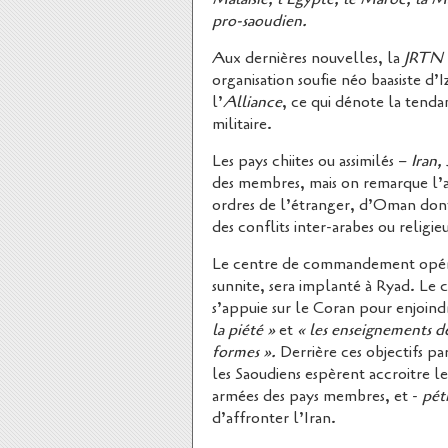
pro-saoudien.
Aux dernières nouvelles, la
JRTN 
organisation soufie néo baasiste d’
l’
Alliance
, ce qui dénote la tenda
militaire.
Les pays chiites ou assimilés –
Iran, 
des membres, mais on remarque l’a
ordres de l’étranger, d’Oman dont
des conflits inter-arabes ou religie
Le centre de commandement opéra
sunnite, sera implanté à Ryad. Le
s’appuie sur le Coran pour enjoin
la piété »
et
« les enseignements de
formes ».
Derrière ces objectifs 
les Saoudiens espèrent accroitre le
armées des pays membres, et -
pét
d’affronter l’Iran.