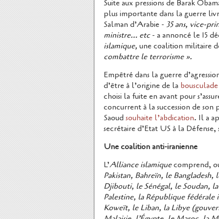
Suite aux pressions de Barak Obama
plus importante dans la guerre livr
Salman d’Arabie -
35 ans, vice-pri
ministre… etc
- a annoncé le 15 déc
islamique,
une coalition militaire
combattre le terrorisme ».
Empêtré dans la guerre d’agression 
d’être à l’origine de la
bousculade
choisi la fuite en avant pour s’assu
concurrent à la succession de son p
Saoud
souhaite l’abdication
. Il a 
secrétaire d’Etat US à la Défense, s’
Une coalition anti-iranienne
L’
Alliance islamique
comprend, out
Pakistan, Bahreïn, le Bangladesh, l
Djibouti, le Sénégal, le Soudan, la
Palestine, la République fédérale 
Koweït, le Liban, la Libye (gouve
Malaisie, l’Égypte, le Maroc, la M