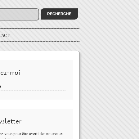
TACT
vez-moi
S
sletter
z-vous pour être averti des nouveaux