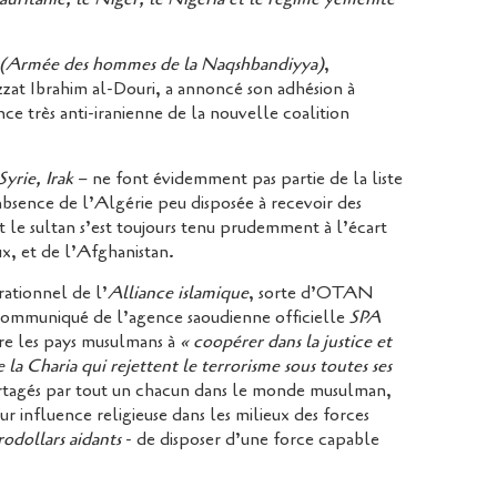
(Armée des hommes de la Naqshbandiyya)
,
Izzat Ibrahim al-Douri, a annoncé son adhésion à
nce très anti-iranienne de la nouvelle coalition
Syrie, Irak
– ne font évidemment pas partie de la liste
bsence de l’Algérie peu disposée à recevoir des
 le sultan s’est toujours tenu prudemment à l’écart
ux, et de l’Afghanistan.
tionnel de l’
Alliance islamique
, sorte d’OTAN
 communiqué de l’agence saoudienne officielle
SPA
dre les pays musulmans à
« coopérer dans la justice et
 la Charia qui rejettent le terrorisme sous toutes ses
partagés par tout un chacun dans le monde musulman,
ur influence religieuse dans les milieux des forces
rodollars aidants
- de disposer d’une force capable