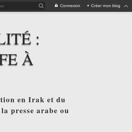
Connexion
+
Créer mon blog
ITÉ :
FE À
tion en Irak et du
 la presse arabe ou