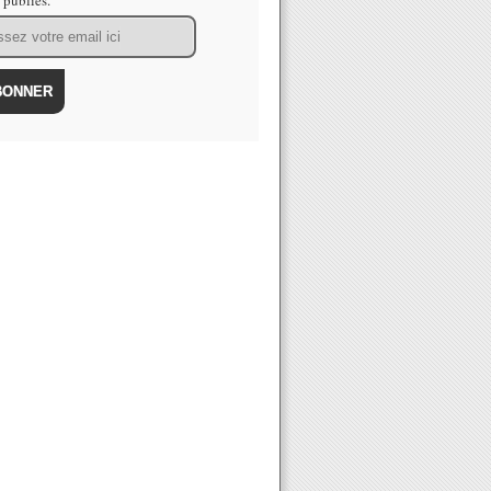
s publiés.