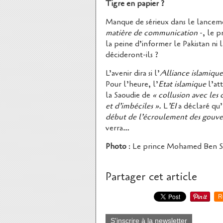
Tigre en papier ?
Manque de sérieux dans le lancem
matière de communication
-, le p
la peine d’informer le Pakistan ni la
décideront-ils ?
L’avenir dira si l’
Alliance islamiqu
Pour l’heure, l’
Etat islamique
l’at
la Saoudie de
« collusion avec les 
et d’imbéciles ».
L
’EI
a déclaré qu’
début de l’écroulement des gouver
verra…
Photo
: Le prince Mohamed Ben Sa
Partager cet article
R
S'inscrire à la newsletter