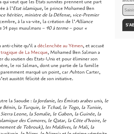
article
 qui veut que les Etats sunnites prennent une part
Email
ée à l’
Etat islamique
, le prince Mohamed Ben
nce héritier, ministre de la Défense, vice-Premier
embre, à la va-vite, la création de l’
Alliance
 de 34 pays musulmans –
40 à terme
– pour
«
anti-chiite qu’il a
déclenchée au Yémen
, et accusé
 tragique de La Mecque
, Mohamed Ben Salman a
rer du soutien des Etats-Unis et pour éliminer son
ère, le roi Salman, dont une partie de la famille
apparemment marqué un point, car Ashton Carter,
est aussitôt félicité de son initiative.
re la Saoudie :
la Jordanie, les Émirats arabes unis, le
e Bénin, la Turquie, le Tchad, le Togo, la Tunisie,
 Sierra Leone, la Somalie, le Gabon, la Guinée, la
islamique des Comores, le Qatar, la Côte d’Ivoire, le
rnement de Tobrouk), les Maldives, le Mali, la
auritanie, le Niger, le Nigeria et le régime yéménite