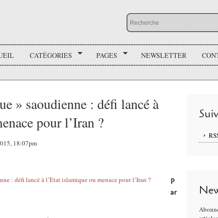
UEIL
CATÉGORIES
PAGES
NEWSLETTER
CON
ue » saoudienne : défi lancé à
Sui
enace pour l’Iran ?
RS
 2015, 18:07pm
P
New
ar
Abonne