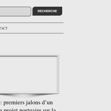
TACT
 : premiers jalons d’un
 projet portuaire sur la