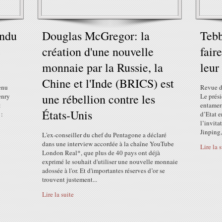
endu
Douglas McGregor: la
Tebb
e
création d'une nouvelle
fair
monnaie par la Russie, la
leur
Chine et l'Inde (BRICS) est
tenu
Revue de
une rébellion contre les
enry
Le prés
:
entamera
États-Unis
 :
d’Etat 
l’invit
Jinping,
L'ex-conseiller du chef du Pentagone a déclaré
dans une interview accordée à la chaîne YouTube
Lire la 
London Real*, que plus de 40 pays ont déjà
exprimé le souhait d'utiliser une nouvelle monnaie
adossée à l'or. Et d'importantes réserves d’or se
trouvent justement...
Lire la suite