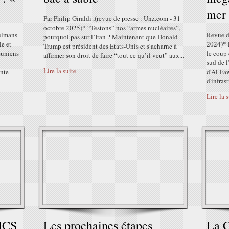
mer 
Par Philip Giraldi ,(revue de presse : Unz.com - 31
octobre 2025)* “Testons” nos “armes nucléaires”,
sulmans
Revue d
pourquoi pas sur l’Iran ? Maintenant que Donald
le et
2024)* 
Trump est président des États-Unis et s’acharne à
suniens
le coup 
affirmer son droit de faire “tout ce qu’il veut” aux...
sud de l
Lire la suite
inte
d'Al-Fa
d'infrast
Lire la 
ICS
Les prochaines étapes
La C