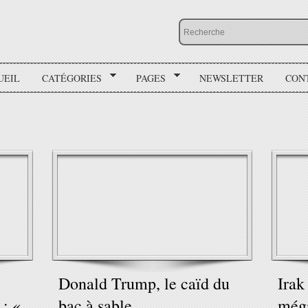
UEIL
CATÉGORIES
PAGES
NEWSLETTER
CON
Donald Trump, le caïd du
Irak
 : «
bac à sable
méga