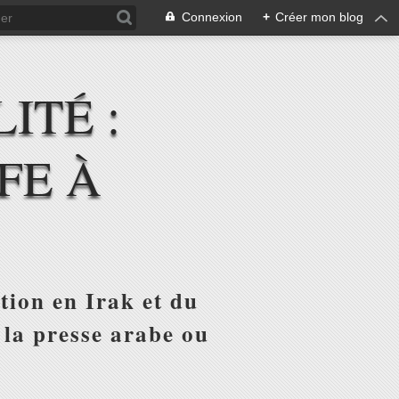
Connexion
+
Créer mon blog
ITÉ :
FE À
tion en Irak et du
 la presse arabe ou