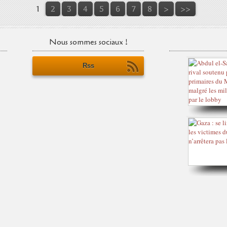
1
2
3
4
5
6
7
8
>
>>
Nous sommes sociaux !
Rss