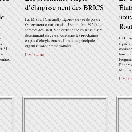
d’élargissement des BRICS
État
ie
nouv
Par Mikhail Gamandiy-Egorov (revue de presse :
Rout
Observateur continental – 5 septembre 2024) Le
sommet des BRICS de cette année en Russie sera
déterminant en ce qui concerne les prochaines
e :
La Chine
étapes d’élargissement. L’une des principales
Le
signé u
organisations internationales...
au 24
commenc
nie
ferrovia
Lire la suite
ominés,
Fergana,
Bhadrak
Mondiali
Lire la 