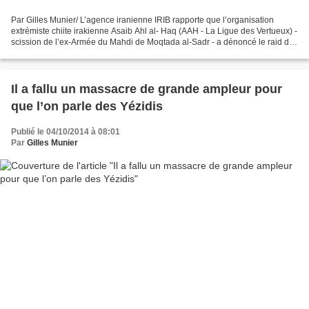
Par Gilles Munier/ L’agence iranienne IRIB rapporte que l’organisation
extrémiste chiite irakienne Asaib Ahl al- Haq (AAH - La Ligue des Vertueux) -
scission de l’ex-Armée du Mahdi de Moqtada al-Sadr - a dénoncé le raid de
la coalition anti-Daash contre...
Il a fallu un massacre de grande ampleur pour
que l’on parle des Yézidis
Publié le 04/10/2014 à 08:01
Par
Gilles Munier