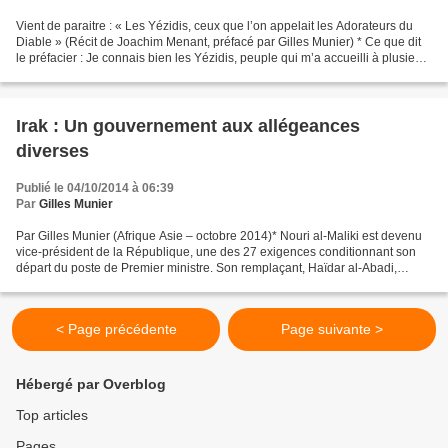
Vient de paraitre : « Les Yézidis, ceux que l’on appelait les Adorateurs du
Diable » (Récit de Joachim Menant, préfacé par Gilles Munier) * Ce que dit
le préfacier : Je connais bien les Yézidis, peuple qui m’a accueilli à plusieurs
reprises entre 1995...
Irak : Un gouvernement aux allégeances
diverses
Publié le 04/10/2014 à 06:39
Par
Gilles Munier
Par Gilles Munier (Afrique Asie – octobre 2014)* Nouri al-Maliki est devenu
vice-président de la République, une des 27 exigences conditionnant son
départ du poste de Premier ministre. Son remplaçant, Haïdar al-Abadi,
longtemps porte-parole du Parti Al-Dawa...
< Page précédente
Page suivante >
Hébergé par Overblog
Top articles
Pages