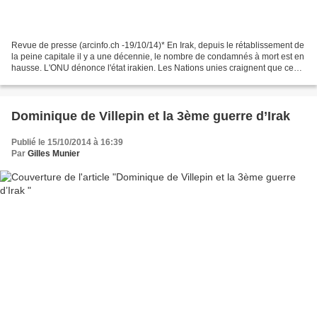
Revue de presse (arcinfo.ch -19/10/14)* En Irak, depuis le rétablissement de
la peine capitale il y a une décennie, le nombre de condamnés à mort est en
hausse. L'ONU dénonce l'état irakien. Les Nations unies craignent que ces
sentences n'attisent davantage...
Dominique de Villepin et la 3ème guerre d’Irak
Publié le 15/10/2014 à 16:39
Par
Gilles Munier