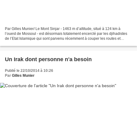
Par Gilles Munier/ Le Mont Sinjar - 1463 m d’altitude, situé à 124 km à
l’ouest de Mossoul - est désormais totalement encerclé par les djihadistes
de l’Etat Islamique qui sont parvenu récemment à couper les routes et
chemins de montagne conduisant en...
Un Irak dont personne n'a besoin
Publié le 22/10/2014 à 10:26
Par
Gilles Munier