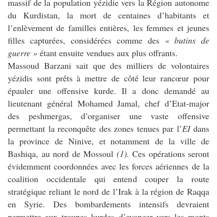
massif de la population yézidie vers la Région autonome
du Kurdistan, la mort de centaines d’habitants et
l’enlèvement de familles entières, les femmes et jeunes
filles capturées, considérées comme des
« butins de
guerre »
étant ensuite vendues aux plus offrants.
Massoud Barzani sait que des milliers de volontaires
yézidis sont prêts à mettre de côté leur rancœur pour
épauler une offensive kurde. Il a donc demandé au
lieutenant général Mohamed Jamal, chef d’Etat-major
des peshmergas, d’organiser une vaste offensive
permettant la reconquête des zones tenues par l’
EI
dans
la province de Ninive, et notamment de la ville de
Bashiqa, au nord de Mossoul
(1).
Ces opérations seront
évidemment coordonnées avec les forces aériennes de la
coalition occidentale qui entend couper la route
stratégique reliant le nord de l’Irak à la région de Raqqa
en Syrie. Des bombardements intensifs devraient
permettre aux troupes kurdes d’avancer vers les monts