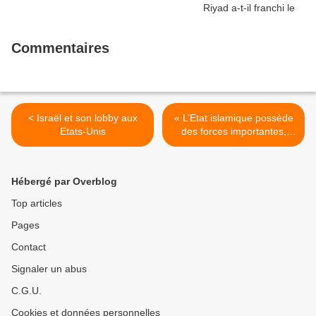
Commentaires
< Israël et son lobby aux
« L’Etat islamique possède
Etats-Unis
des forces importantes,
bien entrainées qu’il sera
difficile de battre » >
Hébergé par Overblog
Top articles
Pages
Contact
Signaler un abus
C.G.U.
Cookies et données personnelles