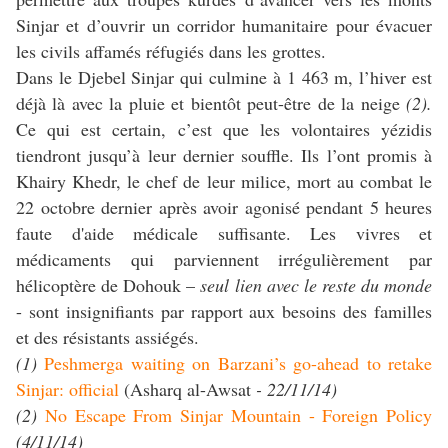
Sinjar et d’ouvrir un corridor humanitaire pour évacuer
les civils affamés réfugiés dans les grottes.
Dans le Djebel Sinjar qui culmine à 1 463 m, l’hiver est
déjà là avec la pluie et bientôt peut-être de la neige
(2).
Ce qui est certain, c’est que les volontaires yézidis
tiendront jusqu’à leur dernier souffle. Ils l’ont promis à
Khairy Khedr, le chef de leur milice, mort au combat le
22 octobre dernier après avoir agonisé pendant 5 heures
faute d'aide médicale suffisante. Les vivres et
médicaments qui parviennent irrégulièrement par
hélicoptère de Dohouk –
seul lien avec le reste du monde
- sont insignifiants par rapport aux besoins des familles
et des résistants assiégés.
(1)
Peshmerga waiting on Barzani’s go-ahead to retake
Sinjar: official
(Asharq al-Awsat
- 22/11/14)
(2)
No Escape From Sinjar Mountain - Foreign Policy
(4/11/14)