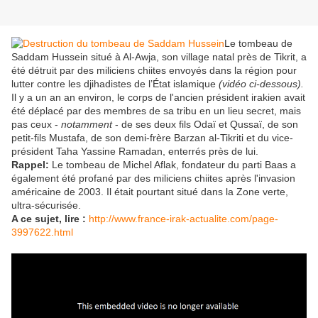
Le tombeau de
Saddam Hussein situé à Al-Awja, son village natal près de Tikrit, a
été détruit par des miliciens chiites envoyés dans la région pour
lutter contre les djihadistes de l’État islamique
(vidéo ci-dessous).
Il y a un an an environ, le corps de l'ancien président irakien avait
été déplacé par des membres de sa tribu en un lieu secret, mais
pas ceux -
notamment
- de ses deux fils Odaï et Qussaï, de son
petit-fils Mustafa, de son demi-frère Barzan al-Tikriti et du vice-
président Taha Yassine Ramadan, enterrés près de lui.
Rappel:
Le tombeau de Michel Aflak, fondateur du parti Baas a
également été profané par des miliciens chiites après l'invasion
américaine de 2003. Il était pourtant situé dans la Zone verte,
ultra-sécurisée.
A ce sujet, lire :
http://www.france-irak-actualite.com/page-
3997622.html