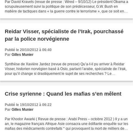
Par David Kravets (revue de presse : Wired – 9/10/12) Le président Obama a
scrupuleusement suivi la politique de son prédécesseur, G.W. Bush en
matière de tactiques dans « la guerre contre le terrorisme », que ce soit en
matière de délocalisation de la...
Reidar Visser, spécialiste de l’Irak, pourchassé
par la police norvégienne
Publié le 20/10/2012 à 06:40
Par
Gilles Munier
Synthèse de Xavière Jardez (revue de presse) Qu’a-t-il pu arriver à Reidar
Visser, historien norvégien basé à Oslo, parlant l’arabe, spécialiste de l’Irak,
pour qu’il change si drastiquement le sujet de ses recherches ? Le
Pentagone, le Département d’Etat...
Crise syrienne : Quand les mafias s’en mêlent
Publié le 19/10/2012 à 06:22
Par
Gilles Munier
Par Khodor Awarki ( Revue de presse : Arabi Press – octobre 2012 ) Il y a un
an, le magazine français Afrique Asie consacra une édifiante enquête sur les
mafias des médicaments contrefaits * qui provoquent la mort de milliers de