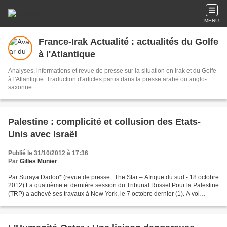
MENU
France-Irak Actualité : actualités du Golfe
à l'Atlantique
Analyses, informations et revue de presse sur la situation en Irak et du Golfe
à l'Atlantique. Traduction d'articles parus dans la presse arabe ou anglo-
saxonne.
Palestine : complicité et collusion des Etats-
Unis avec Israël
Publié le 31/10/2012 à 17:36
Par
Gilles Munier
Par Suraya Dadoo* (revue de presse : The Star – Afrique du sud - 18 octobre
2012) La quatrième et dernière session du Tribunal Russel Pour la Palestine
(TRP) a achevé ses travaux à New York, le 7 octobre dernier (1). A vol
d’oiseau du bâtiment des Nations...