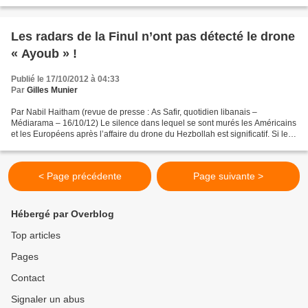
patients. Suite à une...
Les radars de la Finul n’ont pas détecté le drone
« Ayoub » !
Publié le 17/10/2012 à 04:33
Par
Gilles Munier
Par Nabil Haitham (revue de presse : As Safir, quotidien libanais –
Médiarama – 16/10/12) Le silence dans lequel se sont murés les Américains
et les Européens après l’affaire du drone du Hezbollah est significatif. Si les
Américains ont chargé leur ambassade...
< Page précédente
Page suivante >
Hébergé par Overblog
Top articles
Pages
Contact
Signaler un abus