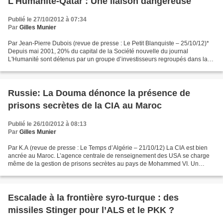
L'Humanité-Qatar : Une liaison dangereuse
Publié le 27/10/2012 à 07:34
Par
Gilles Munier
Par Jean-Pierre Dubois (revue de presse : Le Petit Blanquiste – 25/10/12)*
Depuis mai 2001, 20% du capital de la Société nouvelle du journal
L'Humanité sont détenus par un groupe d’investisseurs regroupés dans la
Société Humanité investissement pluralisme...
Russie: La Douma dénonce la présence de
prisons secrètes de la CIA au Maroc
Publié le 26/10/2012 à 08:13
Par
Gilles Munier
Par K.A (revue de presse : Le Temps d’Algérie – 21/10/12) La CIA est bien
ancrée au Maroc. L’agence centrale de renseignement des USA se charge
même de la gestion de prisons secrètes au pays de Mohammed VI. Un
rapport établi par le ministère des Affaires...
Escalade à la frontière syro-turque : des
missiles Stinger pour l’ALS et le PKK ?