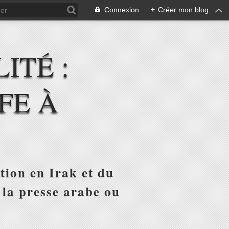
Connexion
+
Créer mon blog
ITÉ :
FE À
tion en Irak et du
 la presse arabe ou