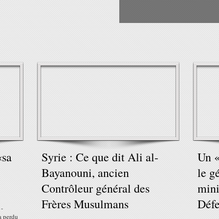
«sa
Syrie : Ce que dit Ali al-
Un «
Bayanouni, ancien
le g
Contrôleur général des
mini
Frères Musulmans
Déf
 -
a perdu