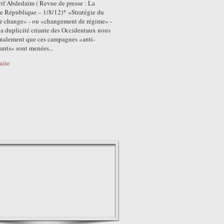
rif Abdedaïm ( Revue de presse : La
e République – 1/8/12)* «Stratégie du
 change» - ou «changement de régime» -
la duplicité criante des Occidentaux nous
finalement que ces campagnes «anti-
rants» sont menées...
suite