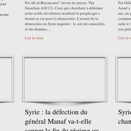
Par Ali al-Bayanouni* (revue de presse: The
Par Gill
ment
Guardian, 6/8/12). Ceux qui cherchent à déformer
Assad a
notre noble révolution insultent le peuple qui a
ans, au 
tonome
donné sa vie pour la démocratie. L’avenir de la
command
démocratie en Syrie inquiète : le sort des minorités
suite à 
et des femmes,...
son préd
Lire la suite
Lire la 
Syrie : la défection du
Syri
général Manaf va-t-elle
cha
sonner la fin du régime ou