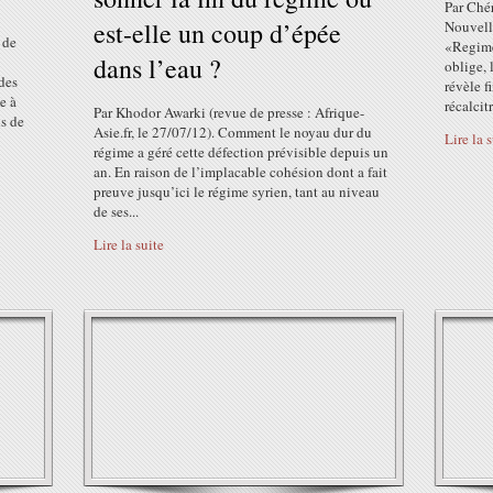
Par Ché
est-elle un coup d’épée
Nouvell
 de
«Regime
dans l’eau ?
oblige, 
des
révèle 
e à
récalcit
Par Khodor Awarki (revue de presse : Afrique-
s de
Asie.fr, le 27/07/12). Comment le noyau dur du
Lire la 
régime a géré cette défection prévisible depuis un
an. En raison de l’implacable cohésion dont a fait
preuve jusqu’ici le régime syrien, tant au niveau
de ses...
Lire la suite