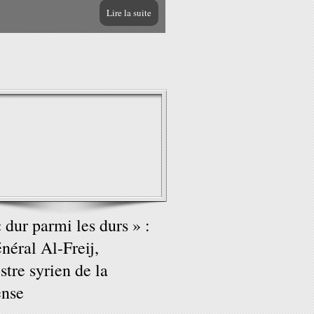
Lire la suite
 dur parmi les durs » :
énéral Al-Freij,
stre syrien de la
ense