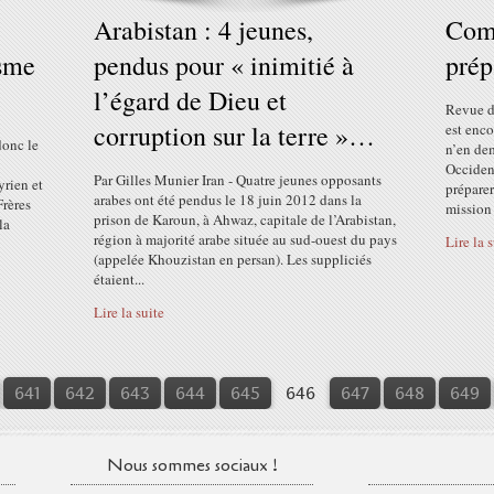
Arabistan : 4 jeunes,
Com
sme
pendus pour « inimitié à
prép
l’égard de Dieu et
Revue d
corruption sur la terre »…
est enco
donc le
n’en dem
Occiden
Par Gilles Munier Iran - Quatre jeunes opposants
yrien et
préparer
arabes ont été pendus le 18 juin 2012 dans la
Frères
mission :
prison de Karoun, à Ahwaz, capitale de l’Arabistan,
la
région à majorité arabe située au sud-ouest du pays
Lire la 
(appelée Khouzistan en persan). Les suppliciés
étaient...
Lire la suite
641
642
643
644
645
646
647
648
649
Nous sommes sociaux !