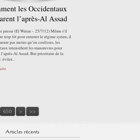
ment les Occidentaux
arent l’après-Al Assad
e presse (El Watan – 25/7/12) Même s’il
re trop tôt pour enterrer le régime syrien, il
eure pas moins qu’en coulisses, les
taux intensifient les manœuvres pour
 l’après-Al Assad. But prioritaire de la
 éviter...
suite
660
670
680
650
>
>>
Articles récents