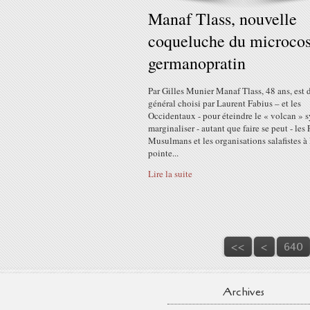
Manaf Tlass, nouvelle
coqueluche du microco
germanopratin
Par Gilles Munier Manaf Tlass, 48 ans, est 
général choisi par Laurent Fabius – et les
Occidentaux - pour éteindre le « volcan » s
marginaliser - autant que faire se peut - les 
Musulmans et les organisations salafistes à 
pointe...
Lire la suite
600
610
620
630
<<
<
640
Archives