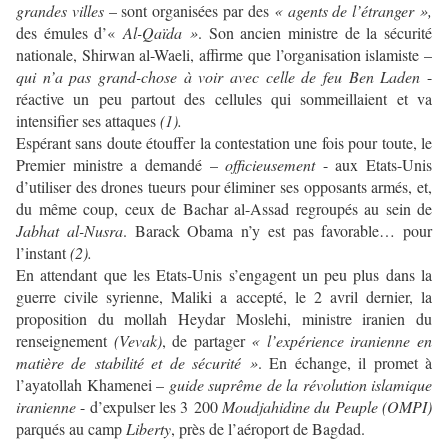
grandes villes
– sont organisées par des
« agents de l’étranger »,
des émules d’«
Al-Qaïda »
. Son ancien ministre de la sécurité
nationale, Shirwan al-Waeli, affirme que l’organisation islamiste –
qui n’a pas grand-chose à voir avec celle de feu Ben Laden
-
réactive un peu partout des cellules qui sommeillaient et va
intensifier ses attaques
(1).
Espérant sans doute étouffer la contestation une fois pour toute, le
Premier ministre a demandé –
officieusement
- aux Etats-Unis
d’utiliser des drones tueurs pour éliminer ses opposants armés, et,
du même coup, ceux de Bachar al-Assad regroupés au sein de
Jabhat al-Nusra
. Barack Obama n’y est pas favorable… pour
l’instant
(2).
En attendant que les Etats-Unis s’engagent un peu plus dans la
guerre civile syrienne, Maliki a accepté, le 2 avril dernier, la
proposition du mollah Heydar Moslehi, ministre iranien du
renseignement
(Vevak)
, de partager
« l’expérience iranienne en
matière de stabilité et de sécurité »
. En échange, il promet à
l’ayatollah Khamenei –
guide suprême
de la révolution islamique
iranienne
- d’expulser les 3 200
Moudjahidine du Peuple (OMPI)
parqués au camp
Liberty
, près de l’aéroport de Bagdad.