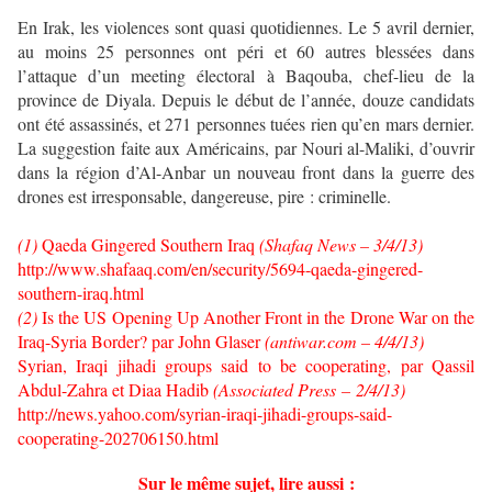
En Irak, les violences sont quasi quotidiennes. Le 5 avril dernier,
au moins 25 personnes ont péri et 60 autres blessées dans
l’attaque d’un meeting électoral à Baqouba, chef-lieu de la
province de Diyala. Depuis le début de l’année, douze candidats
ont été assassinés, et 271 personnes tuées rien qu’en mars dernier.
La suggestion faite aux Américains, par Nouri al-Maliki, d’ouvrir
dans la région d’Al-Anbar un nouveau front dans la guerre des
drones est irresponsable, dangereuse, pire : criminelle.
(1)
Qaeda Gingered Southern Iraq
(Shafaq News – 3/4/13)
http://www.shafaaq.com/en/security/5694-qaeda-gingered-
southern-iraq.html
(2)
Is the US Opening Up Another Front in the Drone War on the
Iraq-Syria Border? par John Glaser
(antiwar.com – 4/4/13)
Syrian, Iraqi jihadi groups said to be cooperating, par Qassil
Abdul-Zahra et Diaa Hadib
(Associated Press – 2/4/13)
http://news.yahoo.com/syrian-iraqi-jihadi-groups-said-
cooperating-202706150.html
Sur le même sujet, lire aussi :