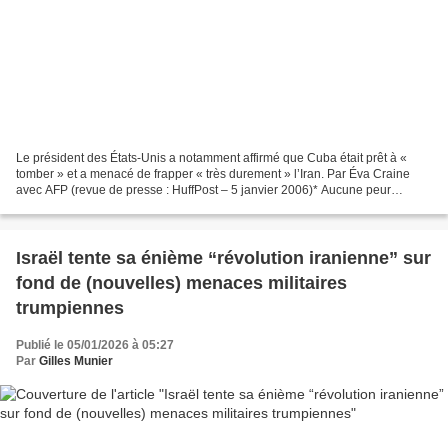
Le président des États-Unis a notamment affirmé que Cuba était prêt à «
tomber » et a menacé de frapper « très durement » l’Iran. Par Éva Craine
avec AFP (revue de presse : HuffPost – 5 janvier 2006)* Aucune peur
d’afficher ses velléités impérialistes....
Israël tente sa énième “révolution iranienne” sur
fond de (nouvelles) menaces militaires
trumpiennes
Publié le 05/01/2026 à 05:27
Par
Gilles Munier