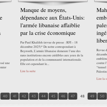
Manque de moyens,
Mahm
ne
dépendance aux États-Unis:
embl
l'armée libanaise affaiblie
pale
a
par la crise économique
ingé
libe
Par Paul Khalifeh (revue de presse : RFI – 18
décembre 2025)* De notre correspondant à
Revue de
Beyrouth, L’armée libanaise demeure l’une des
décembr
rares institutions encore crédibles aux yeux de la
embléma
population et de la communauté internationale.
essé une
contre l
Elle est cependant le...
emier
“tunnel 
Lire la suite
Palestin
Lire la 
10
20
30
40
41
42
43
44
45
46
47
48
49
50