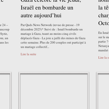
Israël en bombarde un
la t
autre aujourd’hui
char
Oct
e 24 –
Par Quds News Network (revue de presse - 19
eaucoup
décembre 2025)* Suivi de : Israël bombarde un
En Israë
 Syrie,
mariage à Gaza, tuant au moins cinq civils
sur le m
bre, un
déplacés Gaza - La joie a jailli des ruines de Gaza
partie ?
ans les
cette semaine. Plus de 200 couples ont participé à
Netanyah
un mariage collectif...
mandat d
Lire la suite
Lire la 