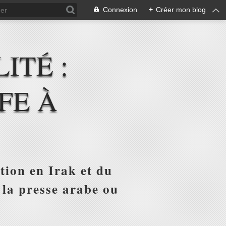
Connexion
+
Créer mon blog
ITÉ :
FE À
tion en Irak et du
 la presse arabe ou