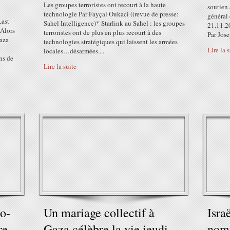
Les groupes terroristes ont recourt à la haute
soutien 
technologie Par Fayçal Oukaci ((revue de presse:
général
Last
Sahel Intelligence)* Starlink au Sahel : les groupes
21.11.2
Alors
terroristes ont de plus en plus recourt à des
Par Jose
Gaza
technologies stratégiques qui laissent les armées
t
Lire la 
locales…désarmées....
ins de
Lire la suite
to-
Un mariage collectif à
Isra
re
Gaza célèbre la vie jeudi,
nomi