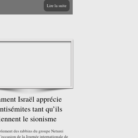
Lire la suite
ent Israël apprécie
antisémites tant qu’ils
iennent le sionisme
lement des rabbins du groupe Neturei
l’occasion de la Journée internationale de