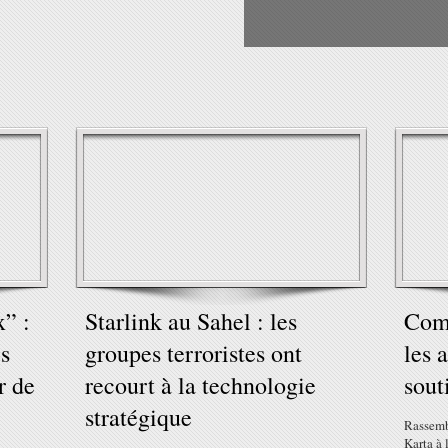
x” :
Starlink au Sahel : les
Comm
es
groupes terroristes ont
les 
r de
recourt à la technologie
sout
stratégique
Rassemb
Karta à 