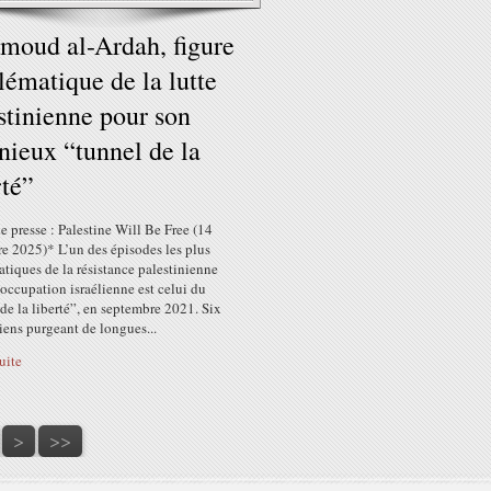
oud al-Ardah, figure
ématique de la lutte
stinienne pour son
nieux “tunnel de la
rté”
 presse : Palestine Will Be Free (14
e 2025)* L’un des épisodes les plus
tiques de la résistance palestinienne
’occupation israélienne est celui du
de la liberté”, en septembre 2021. Six
iens purgeant de longues...
suite
60
70
80
90
100
200
300
400
500
600
>
>>