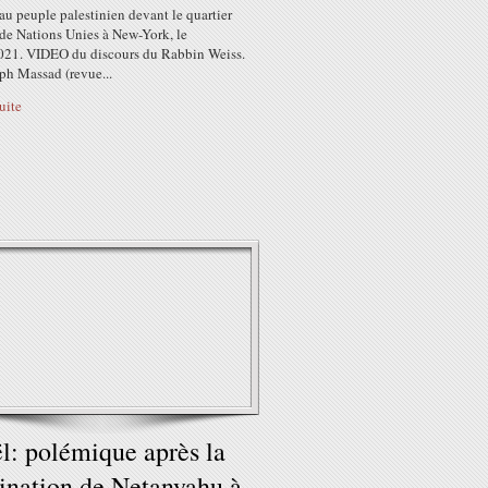
au peuple palestinien devant le quartier
 de Nations Unies à New-York, le
021. VIDEO du discours du Rabbin Weiss.
ph Massad (revue...
suite
ël: polémique après la
nation de Netanyahu à