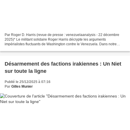
Par Roger D. Harris (revue de presse : venezuelaanalysis - 22 décembre
2025)* Le militant solidaire Roger Harris décrypte les arguments
impérialistes fluctuants de Washington contre le Venezuela. Dans notre
monde à la Donald au pays des merveilles, les...
Désarmement des factions irakiennes : Un Niet
sur toute la ligne
Publié le 25/12/2025 à 07:16
Par
Gilles Munier