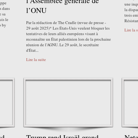
l’Assemblée générale de
ippe
une inqu
l’ONU
s dans
la dispa
e sa
trois em
is le
Résistan
Par la rédaction de The Cradle (revue de presse -
o by
29 août 2025)* Les États-Unis veulent bloquer les
Lire la 
tentatives de leurs alliés européens visant à
reconnaître un État palestinien lors de la prochaine
réunion de l'AGNU. Le 29 août, le secrétaire
d'État...
Lire la suite
ud,
Trump rend Israël grand
Neta