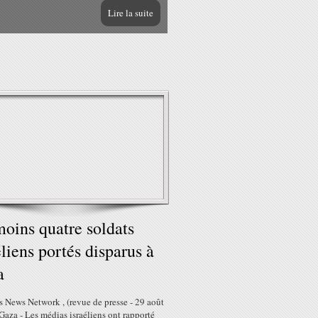
Lire la suite
oins quatre soldats
éliens portés disparus à
a
 News Network , (revue de presse - 29 août
aza - Les médias israéliens ont rapporté