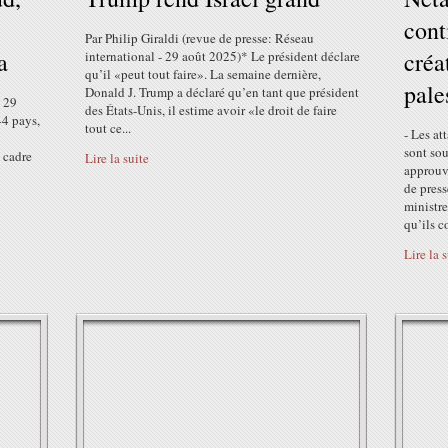
cont
Par Philip Giraldi (revue de presse: Réseau
a
créa
international - 29 août 2025)* Le président déclare
qu’il «peut tout faire». La semaine dernière,
pale
Donald J. Trump a déclaré qu’en tant que président
- 29
des États-Unis, il estime avoir «le droit de faire
44 pays,
tout ce...
- Les at
sont so
e cadre
Lire la suite
approuv
de pres
ministre
qu’ils c
Lire la 