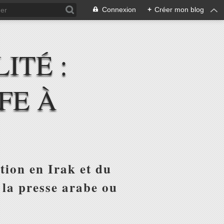
Connexion
+
Créer mon blog
ITÉ :
FE À
tion en Irak et du
 la presse arabe ou