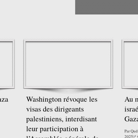
aza
Washington révoque les
Au m
visas des dirigeants
isra
palestiniens, interdisant
Gaz
leur participation à
Par Quds
2025)* G