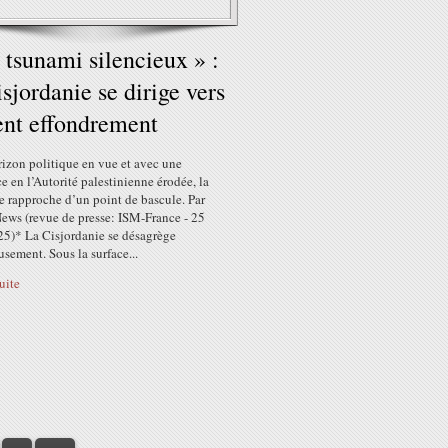
 tsunami silencieux » :
isjordanie se dirige vers
ent effondrement
rizon politique en vue et avec une
e en l’Autorité palestinienne érodée, la
e rapproche d’un point de bascule. Par
ews (revue de presse: ISM-France - 25
25)* La Cisjordanie se désagrège
usement. Sous la surface...
suite