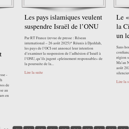
Les pays islamiques veulent
Le «
suspendre Israël de l’ONU
la C
un l
Par RT France (revue de presse : Réseau
international – 26 août 2025)* Réunis à Djeddah,
Sans ho
les pays de l’OCI ont annoncé leur intention
t
confianc
d’examiner la suspension de l’adhésion d’Israël à
région s
l’ONU, qu’ils jugent «pleinement responsable» de
Ma’an N
la poursuite de la...
août 20
Lire la suite
silencie
sse -
ph
Lire la 
pos de
sse au
urs en