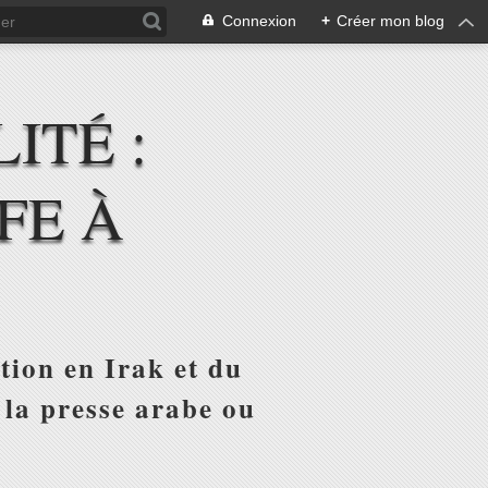
Connexion
+
Créer mon blog
ITÉ :
FE À
tion en Irak et du
 la presse arabe ou