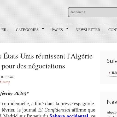
UEIL
CATÉGORIES
PAGES
NEWSLETTER
CON
s États-Unis réunissent l'Algérie
Sui
 pour des négociations
RS
6, 07:38am
#Trump
 février 2026)*
New
 confidentielle, a fuité dans la presse espagnole.
février, le journal
El Confidencial
affirme que
Abonne
 à Madrid sur l'avenir du
Sahara occidental
, ce