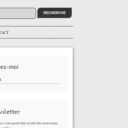
TACT
vez-moi
S
sletter
z-vous pour être averti des nouveaux