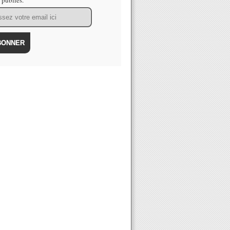
s publiés.