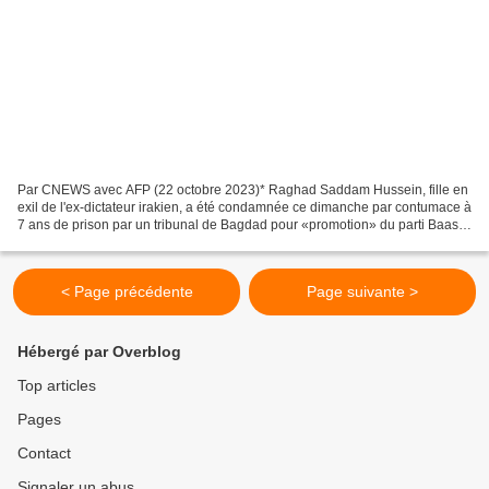
Par CNEWS avec AFP (22 octobre 2023)* Raghad Saddam Hussein, fille en
exil de l'ex-dictateur irakien, a été condamnée ce dimanche par contumace à
7 ans de prison par un tribunal de Bagdad pour «promotion» du parti Baas,
dissous et interdit après l'invasion...
< Page précédente
Page suivante >
Hébergé par Overblog
Top articles
Pages
Contact
Signaler un abus