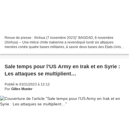
Revue de presse : Xinhua (7 novembre 2023)* BAGDAD, 6 novembre
(Xinhua) -- Une milice chiite irakienne a revendiqué lundi six attaques
menées contre quatre bases militaires, à savoir deux bases des Etats-Unis
en Syrie et deux bases militaires irakiennes...
Sale temps pour l’US Army en Irak et en Syrie :
Les attaques se multiplient…
Publié le 03/11/2023 à 12:12
Par
Gilles Munier