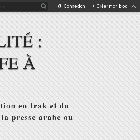
Connexion
+
Créer mon blog
ITÉ :
FE À
tion en Irak et du
 la presse arabe ou