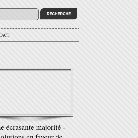
TACT
e écrasante majorité -
solutions en faveur de