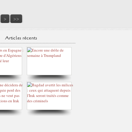
50
60
70
80
>
>>
Articles récents