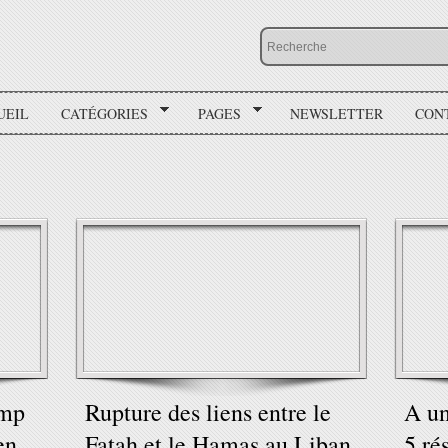
UEIL
CATÉGORIES
PAGES
NEWSLETTER
CON
amp
Rupture des liens entre le
A un
en
Fatah et le Hamas au Liban
5 ré