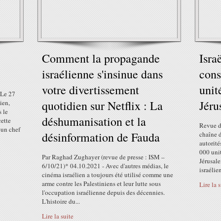
Comment la propagande
Isra
israélienne s'insinue dans
cons
votre divertissement
unit
 Le 27
quotidien sur Netflix : La
Jéru
ien,
s le
déshumanisation et la
cette
Revue d
 un chef
désinformation de Fauda
chaîne d
autorité
000 unit
Par Raghad Zughayer (revue de presse : ISM –
Jérusal
6/10/21)* 04.10.2021 - Avec d'autres médias, le
israélien
cinéma israélien a toujours été utilisé comme une
arme contre les Palestiniens et leur lutte sous
Lire la 
l'occupation israélienne depuis des décennies.
L'histoire du...
Lire la suite