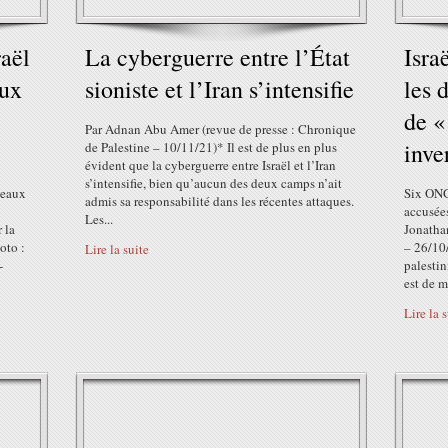
raël
La cyberguerre entre l’État
Isra
eux
sioniste et l’Iran s’intensifie
les 
de «
Par Adnan Abu Amer (revue de presse : Chronique
inve
de Palestine – 10/11/21)* Il est de plus en plus
évident que la cyberguerre entre Israël et l’Iran
s’intensifie, bien qu’aucun des deux camps n’ait
peaux
Six ONG
admis sa responsabilité dans les récentes attaques.
accusées
Les...
 la
Jonatha
oto :
– 26/10
Lire la suite
-
palestin
est de m
Lire la 