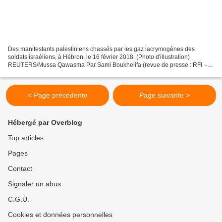
Des manifestants palestiniens chassés par les gaz lacrymogènes des
soldats israéliens, à Hébron, le 16 février 2018. (Photo d'illustration)
REUTERS/Mussa Qawasma Par Sami Boukhelifa (revue de presse : RFI –
8/6/21)* Depuis le début de l’année, deux ONG,...
< Page précédente
Page suivante >
Hébergé par Overblog
Top articles
Pages
Contact
Signaler un abus
C.G.U.
Cookies et données personnelles