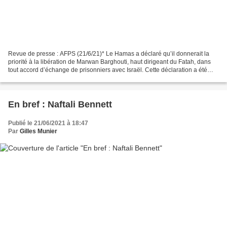
Revue de presse : AFPS (21/6/21)* Le Hamas a déclaré qu’il donnerait la
priorité à la libération de Marwan Barghouti, haut dirigeant du Fatah, dans
tout accord d’échange de prisonniers avec Israël. Cette déclaration a été
faite à l’issue d’une réunion...
En bref : Naftali Bennett
Publié le 21/06/2021 à 18:47
Par
Gilles Munier