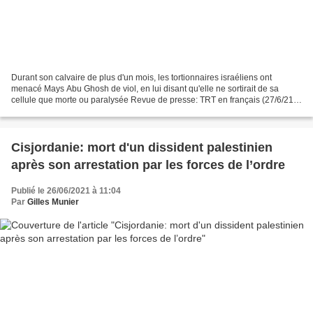
Durant son calvaire de plus d'un mois, les tortionnaires israéliens ont
menacé Mays Abu Ghosh de viol, en lui disant qu'elle ne sortirait de sa
cellule que morte ou paralysée Revue de presse: TRT en français (27/6/21)*
Dans un long couloir, des agents...
Cisjordanie: mort d'un dissident palestinien
après son arrestation par les forces de l’ordre
Publié le 26/06/2021 à 11:04
Par
Gilles Munier