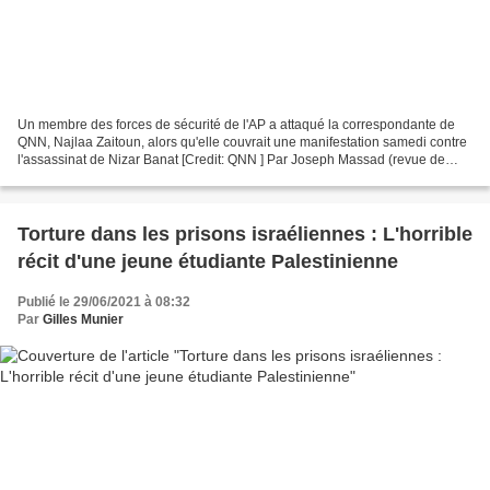
Un membre des forces de sécurité de l'AP a attaqué la correspondante de
QNN, Najlaa Zaitoun, alors qu'elle couvrait une manifestation samedi contre
l'assassinat de Nizar Banat [Credit: QNN ] Par Joseph Massad (revue de
presse : ISM – 29/6/21)* 28 June...
Torture dans les prisons israéliennes : L'horrible
récit d'une jeune étudiante Palestinienne
Publié le 29/06/2021 à 08:32
Par
Gilles Munier